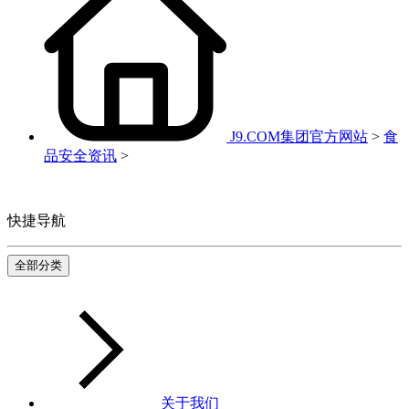
J9.COM集团官方网站
>
食
品安全资讯
>
快捷导航
全部分类
关于我们