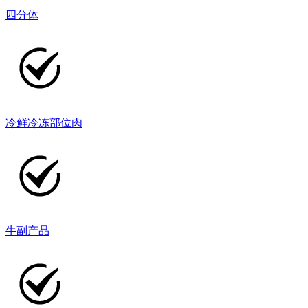
四分体
冷鲜冷冻部位肉
牛副产品