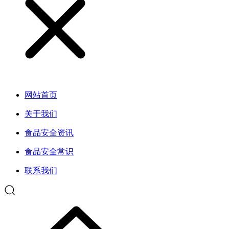
网站首页
关于我们
食品安全资讯
食品安全常识
联系我们