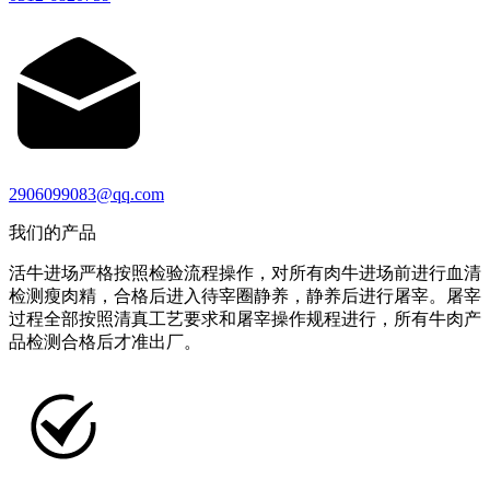
2906099083@qq.com
我们的产品
活牛进场严格按照检验流程操作，对所有肉牛进场前进行血清
检测瘦肉精，合格后进入待宰圈静养，静养后进行屠宰。屠宰
过程全部按照清真工艺要求和屠宰操作规程进行，所有牛肉产
品检测合格后才准出厂。