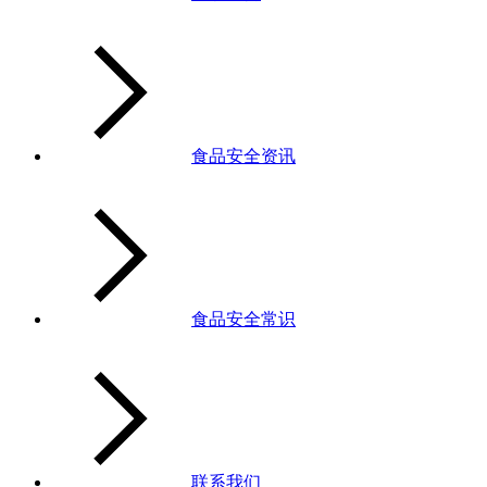
食品安全资讯
食品安全常识
联系我们