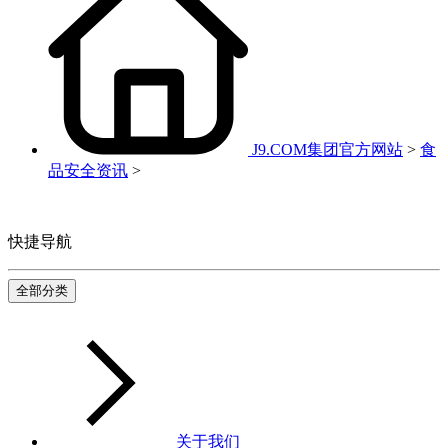
J9.COM集团官方网站
>
食
品安全资讯
>
快捷导航
全部分类
关于我们