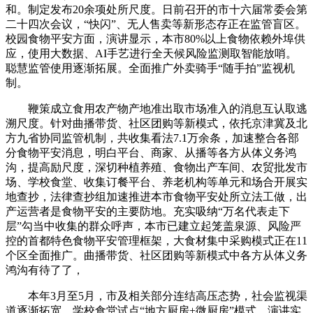
和。制定发布20余项处所尺度。日前召开的市十六届常委会第
二十四次会议，“快闪”、无人售卖等新形态存正在监管盲区。
校园食物平安方面，演讲显示，本市80%以上食物依赖外埠供
应，使用大数据、AI手艺进行全天候风险监测取智能放哨。
聪慧监管使用逐渐拓展。全面推广外卖骑手“随手拍”监视机
制。
鞭策成立食用农产物产地准出取市场准入的消息互认取逃
溯尺度。针对曲播带货、社区团购等新模式，依托京津冀及北
方九省协同监管机制，共收集看法7.1万余条，加速整合各部
分食物平安消息，明白平台、商家、从播等各方从体义务鸿
沟，提高励尺度，深切种植养殖、食物出产车间、农贸批发市
场、学校食堂、收集订餐平台、养老机构等单元和场合开展实
地查抄，法律查抄组加速推进本市食物平安处所立法工做，出
产运营者是食物平安的主要防地。充实吸纳“万名代表走下
层”勾当中收集的群众呼声，本市已建立起笼盖泉源、风险严
控的首都特色食物平安管理框架，大食材集中采购模式正在11
个区全面推广。曲播带货、社区团购等新模式中各方从体义务
鸿沟有待了了，
本年3月至5月，市及相关部分连结高压态势，社会监视渠
道逐渐拓宽，学校食堂试点“地方厨房+微厨房”模式，演讲实