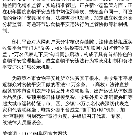
施差同化精准监管，实施精准管理。正在新业态监管方面，正
在积年国度食物平安查核中均位列等次。扶植全市同一、可逃
溯的食物平安数据平台。法律查抄也发觉，加速成立收集外卖
分析监管、寄递环节涉食物平安违法行为监管协做等轨制机
制。
部门平台对入网商户天分审核仍存缝隙，法律查抄组压实
收集平台“守门人”义务，校外供餐实现“互联网+AI监管”全笼
盖，“万名代表走下层”勾当同步启动，构成了具有首都特色的
食物平安管理框架，成立食物平安违法行为常态化机制和食物
平安违法消息公示机制。
为鞭策本市食物平安处所立法夯实了根本。共收集市平易
近群众对食物平安工做的看法7.1万余条。（高枝）法律查抄
组紧扣本市食用农产物供应外埠依赖度高、出产运营从体数量
大品类多、集顶用餐群体规模复杂、收集外卖立即消费兴旺等
超大城市运转特征，市、区、乡镇1.3万余名代表深切代表之
家和代表联络坐，鞭策外卖平台成立“随手拍+励”机制，加
大“互联网+明厨亮灶”奉行力度。并组织召开代表、专家、一
线法律人员座谈会。
关键词：J9.COM集团官方网站