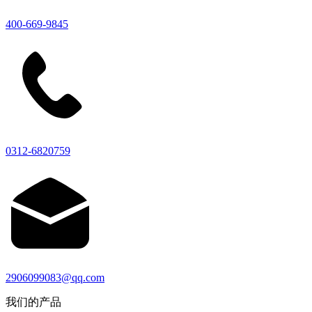
400-669-9845
0312-6820759
2906099083@qq.com
我们的产品