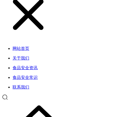
网站首页
关于我们
食品安全资讯
食品安全常识
联系我们