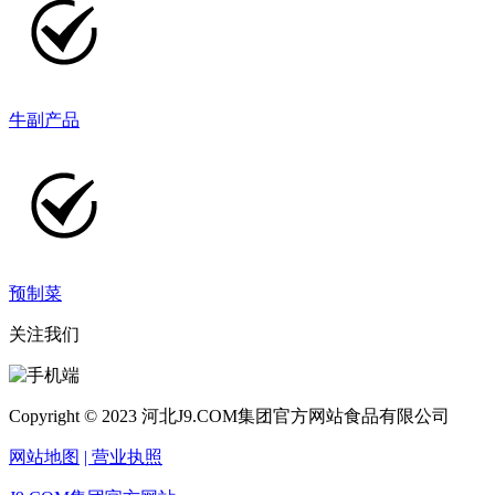
牛副产品
预制菜
关注我们
Copyright © 2023 河北J9.COM集团官方网站食品有限公司
网站地图
| 营业执照