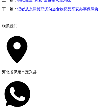
上一篇：
持续健全“从农”全链条尺度系统
下一篇：
记者从京津冀严沉勾当食物药品平安办事保障协
联系我们
河北省保定市定兴县