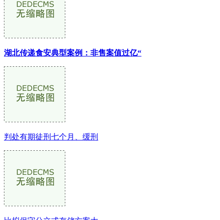
湖北传递食安典型案例：非售案值过亿“
判处有期徒刑七个月、缓刑