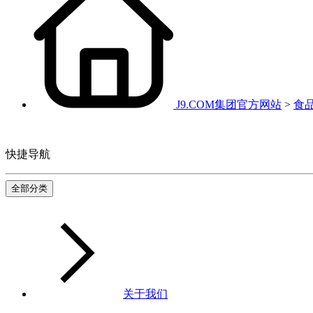
J9.COM集团官方网站
>
食
快捷导航
全部分类
关于我们