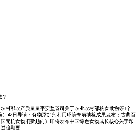
碱？
业农村部农产质量量平安监管司关于农业农村部粮食做物等3个
4号）今日导读：食物添加剂利用环境专项抽检成果发布；古蔺百
5 年中国无机食物消费趋向》即将发布中国绿色食物成长核心关于印
的过渡期要。