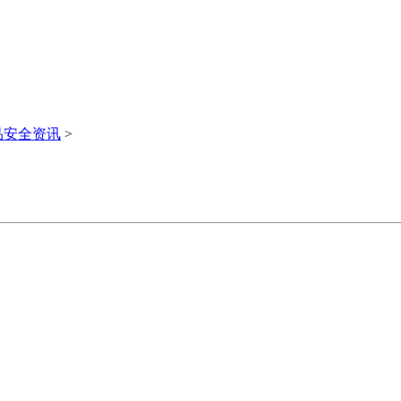
品安全资讯
>