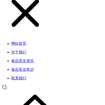
网站首页
关于我们
食品安全资讯
食品安全常识
联系我们