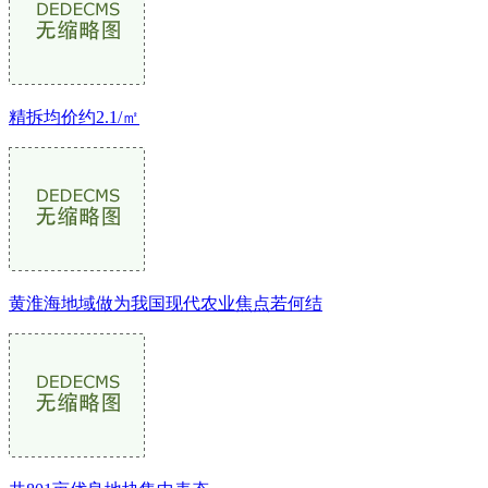
精拆均价约2.1/㎡
黄淮海地域做为我国现代农业焦点若何结