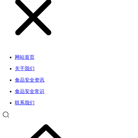
网站首页
关于我们
食品安全资讯
食品安全常识
联系我们