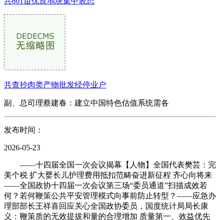
共801亩优良地块集中表态
共查抄肉类产物批发经停业户
副、总司理蔡建春：建立中国特色估值系统需各
发布时间：
2026-05-23
——十四届全国一次会议揭幕【人物】全国代表樊芸：完
美个税 扩大婴长儿护理费用抵扣范畴奋进新征程 齐心向将来
——全国政协十四届一次会议第三场“委员通道”扫描成效若
何？若何鞭策公共平安管理模式向事前防止转型？——应急办
理部部长王祥喜回应关心全国政协委员，国度统计局局长康
义：鞭策质的无效提拔和量的合理增加 质量第一、效益优先