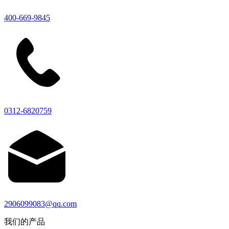
400-669-9845
0312-6820759
2906099083@qq.com
我们的产品