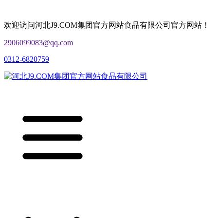
欢迎访问河北J9.COM集团官方网站食品有限公司官方网站！
2906099083@qq.com
0312-6820759