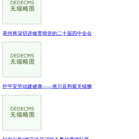
亳州将深切进修贯彻党的二十届四中全会
护平安劳动建健康——淅川县荆紫关镇狮