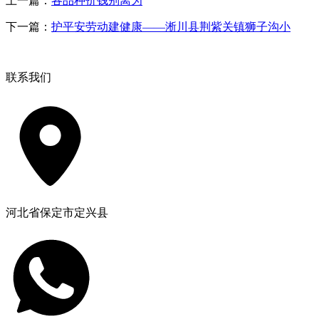
上一篇：
各品种价钱别离为
下一篇：
护平安劳动建健康——淅川县荆紫关镇狮子沟小
联系我们
河北省保定市定兴县