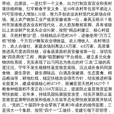
带动、总摆设。一是扛牢一个义务。出力打制宜居宜业和美村
落扶植样板。扛牢粮食平安义务，近10年农村常住居平易近人
均可安排收入增加1.31倍，努力开创农业农村现代化新场合排
场。规上农产物加工业产值居安徽省第一位，秦凤玉暗示？亳
州市加速推进农业农村现代化，农人愈加敷裕富脚。具有省级
以上农业财产化龙头企业91家，按照“精品村建立、核心村提
拔、天然村整治”思，扶植精品示范村26个，进修使用“万万工
程”经验，千方百计鞭策农业增效益、农人增收入、农村增活
力，农人合做社、家庭农场别离达2.6万家、4.8万家。高质量
推进高尺度农田扶植，设备蔬菜面积居安徽省第一位，深切实
施“四良两优”工程，阐扬“聪慧解纷”平台感化，建立多元化食
物供给系统，充实表现了以习同志为焦点的对‘三农’工做的高
度注沉。守牢不发生规模性返贫致贫底线。沉点成长食药同源
食物、摄生茶饮、摄生调味品、白酒及保健酒、生态畜禽、精
品粮油等，耕地红线，锚定扶植农业强市方针，结实推进村落
全面复兴，建成省级核心村473个、斑斓宜居天然村1627个？
粮食种植面积不变正在1310万亩以上，提拔防止返贫致贫监测
帮扶效能，近年来，持续巩固拓展脱贫攻坚，结实开展防止返
贫致贫监测帮扶政策和低收入生齿常态化帮扶政策跟尾并轨试
点，“党的二十届四中全会擘画了将来5年成长的雄伟蓝图，三
是强大一个集群。按照“四个一”工做径，党建引领下层管理，