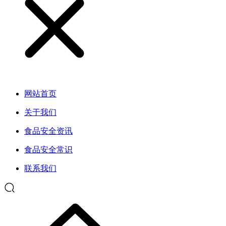
网站首页
关于我们
食品安全资讯
食品安全常识
联系我们