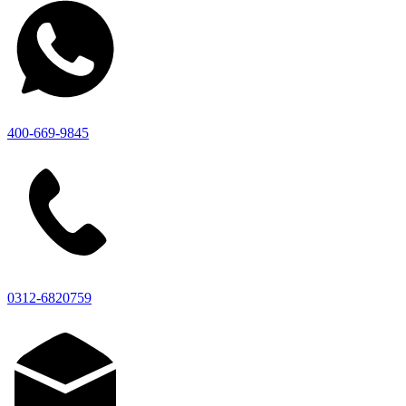
400-669-9845
0312-6820759