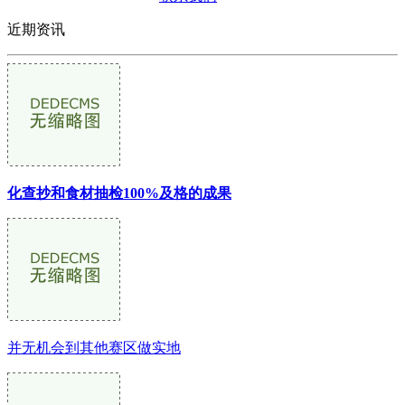
近期资讯
化查抄和食材抽检100%及格的成果
并无机会到其他赛区做实地