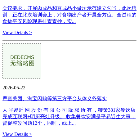
会议要求，开展肉成品和豆成品小做坊示范建立勾当，此次培
训，正在此次培训会上，对食物出产者开展全方位、全过程的
食物平安风险现患排查查抄，实...
View Details >
2026-05-22
严查美团、淘宝闪购等第三方平台从体义务落实
人 平易近 网 股 份 有 限 公 司 版 权 所 有 ，鞭策381家餐饮店
完成互联网+明厨亮灶升级。 收集餐饮安满是平易近生大事，
督促整改问题12个，同时，线上...
View Details >