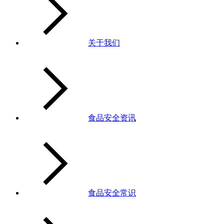
关于我们
食品安全资讯
食品安全常识