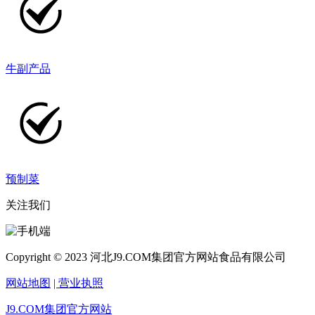
牛副产品
预制菜
关注我们
Copyright © 2023 河北J9.COM集团官方网站食品有限公司
网站地图
| 营业执照
J9.COM集团官方网站