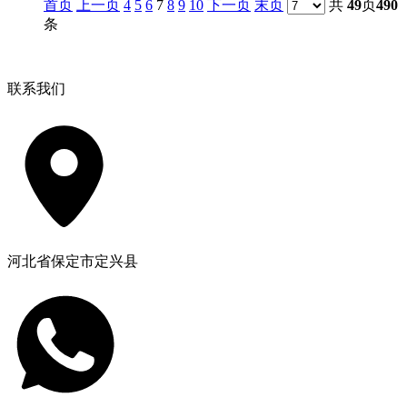
首页
上一页
4
5
6
7
8
9
10
下一页
末页
共
49
页
490
条
联系我们
河北省保定市定兴县