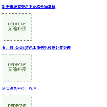
对于市场监管总不及格食物复检
五、对《出境货色木质包拆检疫处置办理
落实进货检验、办理