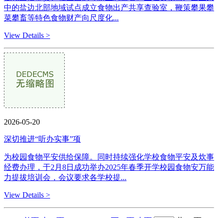
中的盐边北部地域试点成立食物出产共享查验室，鞭策攀果攀
菜攀畜等特色食物财产向尺度化...
View Details >
2026-05-20
深切推进“听办实事”项
为校园食物平安供给保障。同时持续强化学校食物平安及炊事
经费办理，于2月8日成功举办2025年春季开学校园食物安万能
力提拔培训会，会议要求各学校提...
View Details >