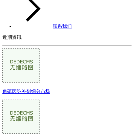
联系我们
近期资讯
角硫因弥补剂细分市场