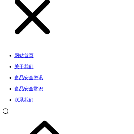
网站首页
关于我们
食品安全资讯
食品安全常识
联系我们