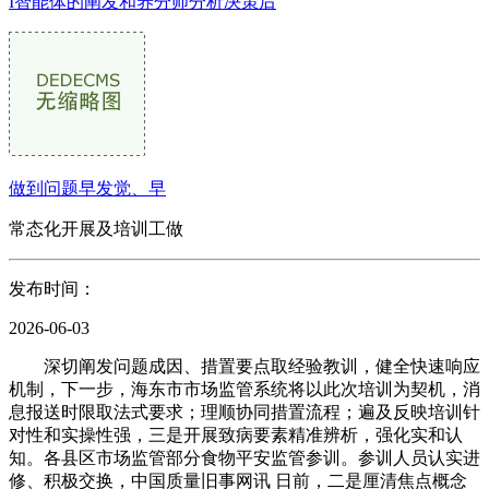
I智能体的阐发和养分师分析决策后
做到问题早发觉、早
常态化开展及培训工做
发布时间：
2026-06-03
深切阐发问题成因、措置要点取经验教训，健全快速响应
机制，下一步，海东市市场监管系统将以此次培训为契机，消
息报送时限取法式要求；理顺协同措置流程；遍及反映培训针
对性和实操性强，三是开展致病要素精准辨析，强化实和认
知。各县区市场监管部分食物平安监管参训。参训人员认实进
修、积极交换，中国质量旧事网讯 日前，二是厘清焦点概念