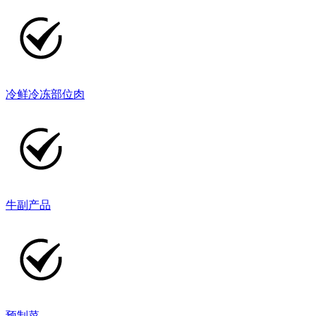
冷鲜冷冻部位肉
牛副产品
预制菜