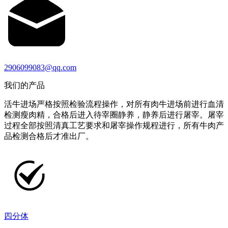
2906099083@qq.com
我们的产品
活牛进场严格按照检验流程操作，对所有肉牛进场前进行血清
检测瘦肉精，合格后进入待宰圈静养，静养后进行屠宰。屠宰
过程全部按照清真工艺要求和屠宰操作规程进行，所有牛肉产
品检测合格后才准出厂。
四分体