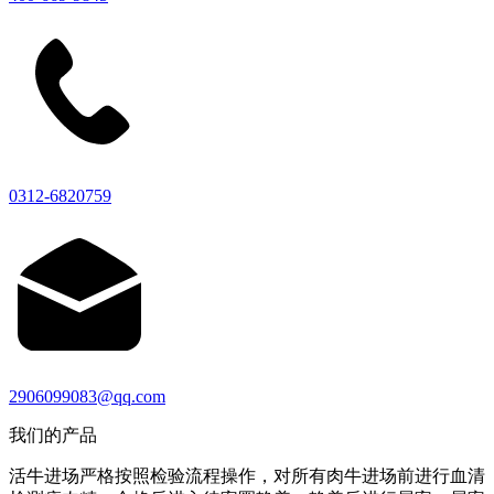
0312-6820759
2906099083@qq.com
我们的产品
活牛进场严格按照检验流程操作，对所有肉牛进场前进行血清