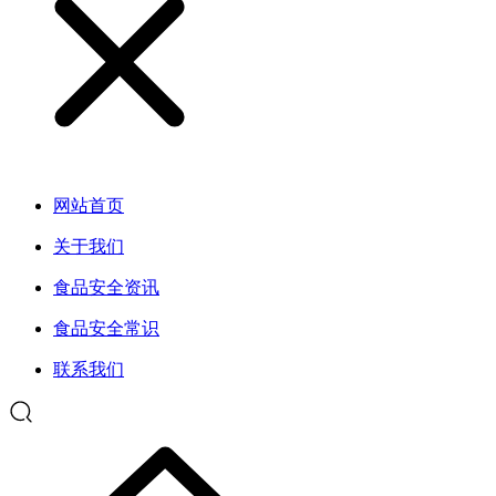
网站首页
关于我们
食品安全资讯
食品安全常识
联系我们