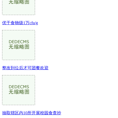
优于食物级1万cfu/g
整改到位后才可团餐欢迎
抽取辖区内10所开展校园食查抄