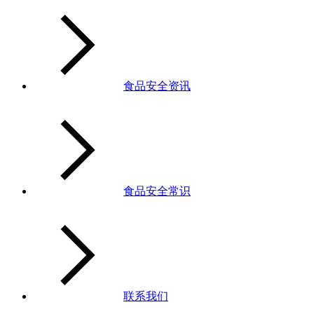
食品安全资讯
食品安全常识
联系我们