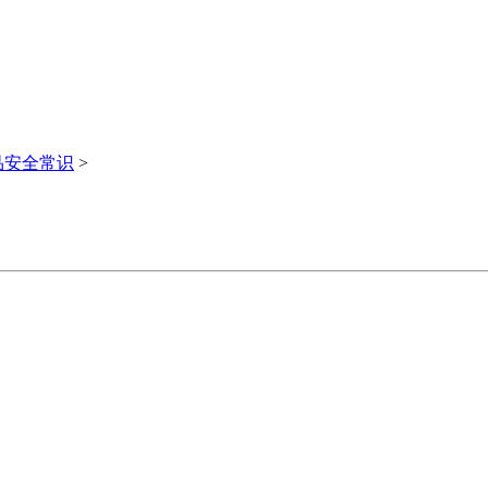
品安全常识
>