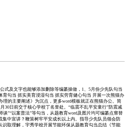
，公式及文字也能够添加删除等编纂操做，1、5月份少先队勾当
体育勾当 抓实美育浸湿勾当 抓实劳育健心勾当 开展一次熊猫办
办理的主要阐述》为沉点，更多word模板就正在熊猫办公。简
月30日前交于核心学校丁名誉处。“临震不乱平安童行”防震减
谈”“以案普法”等勾当，从题教育word及图片均可编纂点窜替
修或集中宣讲？鞭策树牢平安成长以上内。指导少先队员领会防
的认识取理解，宇秀学校开展节能环保从题教育勾当总结《节能