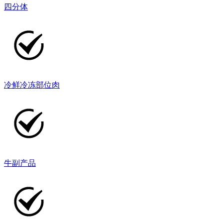
四分体
冷鲜冷冻部位肉
牛副产品