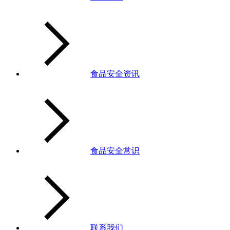
食品安全资讯
食品安全常识
联系我们