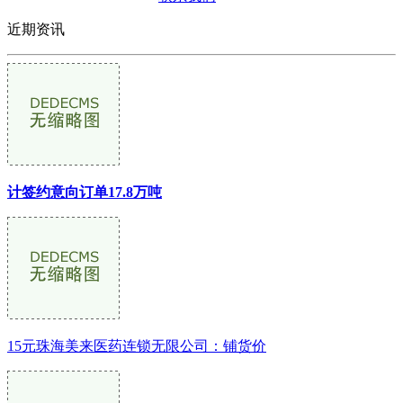
近期资讯
计签约意向订单17.8万吨
15元珠海美来医药连锁无限公司：铺货价