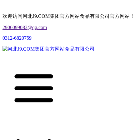
欢迎访问河北J9.COM集团官方网站食品有限公司官方网站！
2906099083@qq.com
0312-6820759