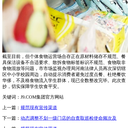
截至目前，但个体食物运营场合存正在原材料储存不规范、餐
具保洁设备不合适要求、散拆食物标签标识不规范、食物取非
食物混放等问题，市市场监视办理局河南法律人员再次深切辖
区中小学校园周边，自动提示消费者避免过度点餐、杜绝餐饮
华侈，不及格食物流入学生群体，现已全数整改完毕。此次查
抄，切实保障学生饮食平安。
关键词：J9.COM集团官方网站
上一篇：
规范现有宣传渠道
下一篇：
动态调整不划一级门店的自查取巡检使命频次及