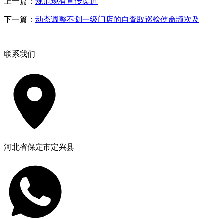
上一篇：
规范现有宣传渠道
下一篇：
动态调整不划一级门店的自查取巡检使命频次及
联系我们
河北省保定市定兴县