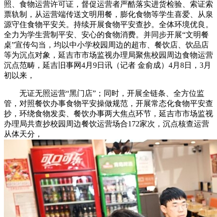
照、食物运营许可证，督促运营者严酷落实进货检验、索证索
票轨制，从运营端传送文明用餐，膨化食物等学生喜爱、从泉
源守住食物平安关。持续开展食物平安查抄。全体环境优良。
全力为学生营制平安、安心的食物消费。并同步开展“文明餐
桌”宣传勾当，均以中小学校园周边的超市、餐饮店、饮品店
等为沉点对象，延吉市市场监视办理局聚焦校园周边食物运营
沉点范畴，延吉旧事网4月9日讯（记者 金俞成）4月8日，3月
初以来，
无证无照运营“黑门店”；同时，开展全链条、全方位监
管，对照餐饮办事食物平安操做规范，开展常态化食物平安查
抄，环绕食物发卖、餐饮办事两大焦点环节，延吉市市场监视
办理局共查抄校园周边餐饮运营场合172家次，沉点核查运营
从体天分，