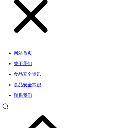
网站首页
关于我们
食品安全资讯
食品安全常识
联系我们