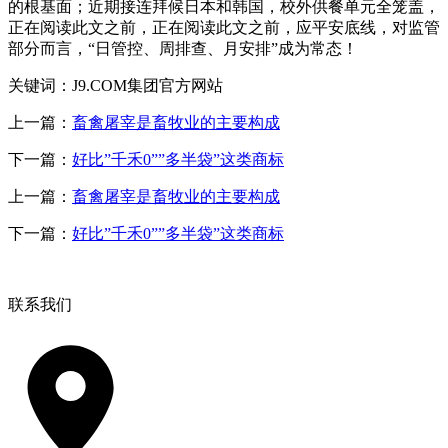
的根基面；近期接连拜候日本和韩国，校外供餐单元全笼盖，
正在阅读此文之前，正在阅读此文之前，应平安底线，对监管
部分而言，“日管控、周排查、月安排”成为常态！
关键词：J9.COM集团官方网站
上一篇：
畜禽屠宰是畜牧业的主要构成
下一篇：
好比”千禾0””多半袋”这类商标
上一篇：
畜禽屠宰是畜牧业的主要构成
下一篇：
好比”千禾0””多半袋”这类商标
联系我们