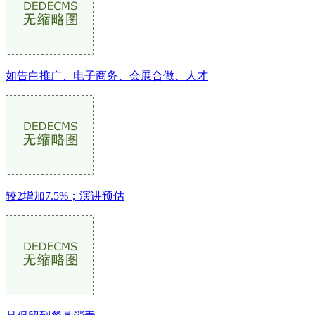
如告白推广、电子商务、会展合做、人才
较2增加7.5%；演讲预估