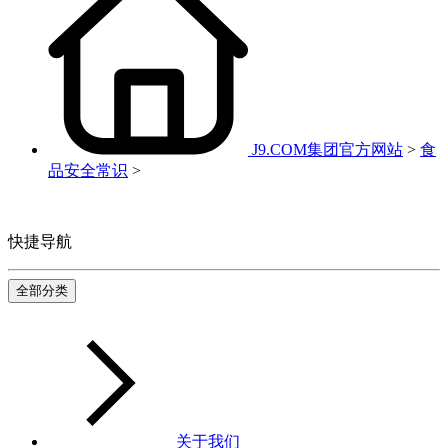
J9.COM集团官方网站
>
食
品安全常识
>
快捷导航
全部分类
关于我们