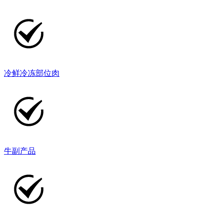
冷鲜冷冻部位肉
牛副产品