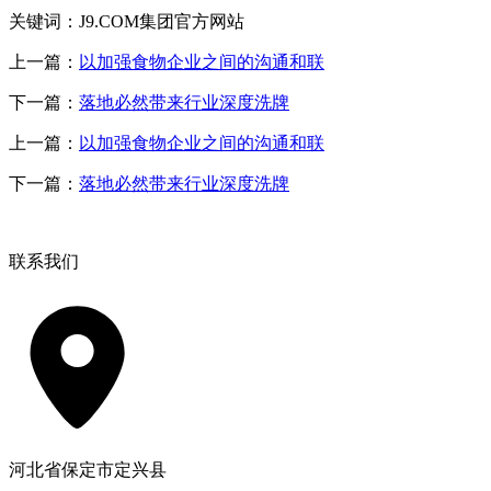
关键词：J9.COM集团官方网站
上一篇：
以加强食物企业之间的沟通和联
下一篇：
落地必然带来行业深度洗牌
上一篇：
以加强食物企业之间的沟通和联
下一篇：
落地必然带来行业深度洗牌
联系我们
河北省保定市定兴县