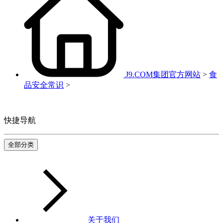
J9.COM集团官方网站
>
食
品安全常识
>
快捷导航
全部分类
关于我们