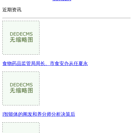
近期资讯
食物药品监管局局长、市食安办从任夏永
I智能体的阐发和养分师分析决策后