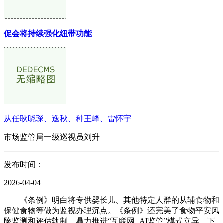
促会将持续强化纽带功能
从任耿晓琛、逸秋、种王峰、雷怀宇
市场监管局一级巡视员刘升
发布时间：
2026-04-04
《条例》明白将专供婴长儿、其他特定人群的从辅食物和
保健食物等做为监视办理沉点。《条例》还完美了食物平安风
险监测和评估轨制，鼎力推进“互联网+AI监管”模式立异，下