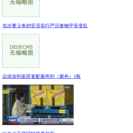
负次要义务的官员实行严沉食物平安变乱
品添加剂富田复配着色剂（紫色）1瓶