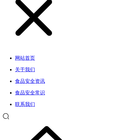
网站首页
关于我们
食品安全资讯
食品安全常识
联系我们