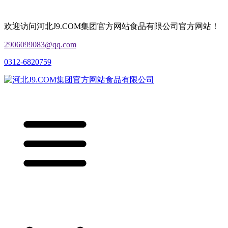
欢迎访问河北J9.COM集团官方网站食品有限公司官方网站！
2906099083@qq.com
0312-6820759