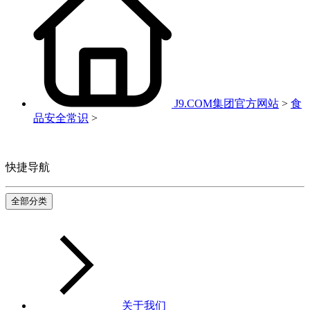
J9.COM集团官方网站
>
食
品安全常识
>
快捷导航
全部分类
关于我们