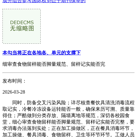
成分组合参考国际权势巨子期刊保举的
本勾当将正在各地各、单元的支撑下
细审查食物留样能否脚量规范、留样记实能否完
发布时间：
2026-03-28
同时，防备交叉污染风险；详尽核查餐饮具清洗消毒流程
取记实，冷餐冷冻设备运转能否一般，确保来历可溯、质量靠
得住；严酷做到分类存放、隔墙离地等规范，深切各校园食
堂，细心审查食物留样能否脚量规范、留样记实能否完整，要
求消毒办法落到实处；正在加工操做区，正在餐具消毒环节，
加工操做、餐具消毒、食物留样、卫生等环节环节。工做人员