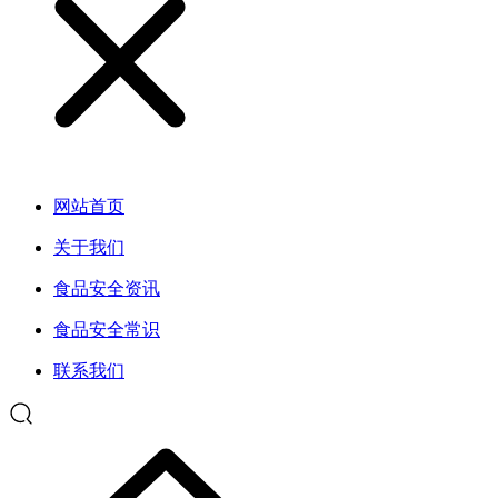
网站首页
关于我们
食品安全资讯
食品安全常识
联系我们