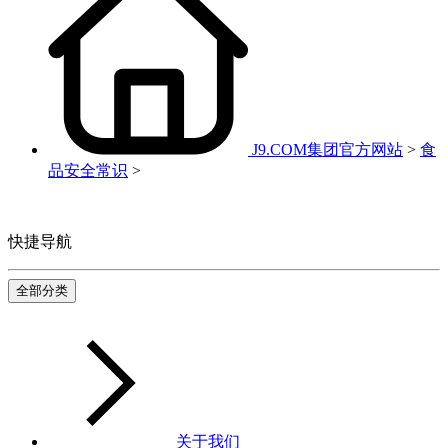
J9.COM集团官方网站
>
食
品安全常识
>
快捷导航
全部分类
关于我们