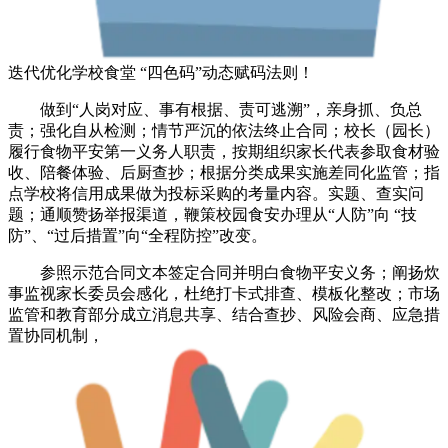
迭代优化学校食堂 “四色码”动态赋码法则！
做到“人岗对应、事有根据、责可逃溯”，亲身抓、负总
责；强化自从检测；情节严沉的依法终止合同；校长（园长）
履行食物平安第一义务人职责，按期组织家长代表参取食材验
收、陪餐体验、后厨查抄；根据分类成果实施差同化监管；指
点学校将信用成果做为投标采购的考量内容。实题、查实问
题；通顺赞扬举报渠道，鞭策校园食安办理从“人防”向 “技
防”、“过后措置”向“全程防控”改变。
参照示范合同文本签定合同并明白食物平安义务；阐扬炊
事监视家长委员会感化，杜绝打卡式排查、模板化整改；市场
监管和教育部分成立消息共享、结合查抄、风险会商、应急措
置协同机制，