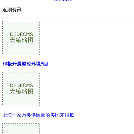
近期资讯
积极开展整改环境“回
上海一家肉类供应商的美国东报歉