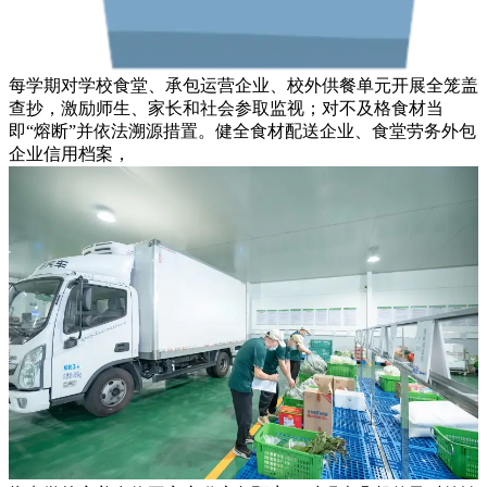
每学期对学校食堂、承包运营企业、校外供餐单元开展全笼盖
查抄，激励师生、家长和社会参取监视；对不及格食材当
即“熔断”并依法溯源措置。健全食材配送企业、食堂劳务外包
企业信用档案，