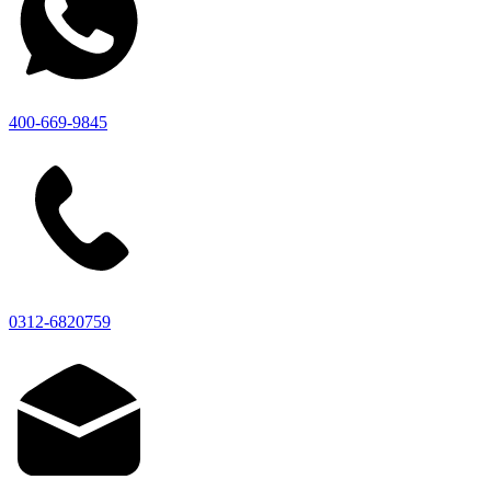
400-669-9845
0312-6820759