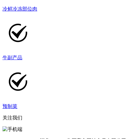
冷鲜冷冻部位肉
牛副产品
预制菜
关注我们