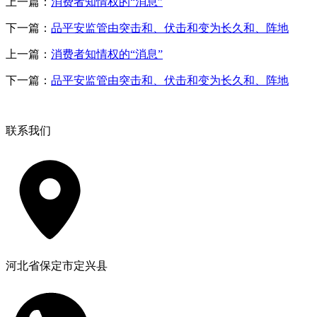
上一篇：
消费者知情权的“消息”
下一篇：
品平安监管由突击和、伏击和变为长久和、阵地
上一篇：
消费者知情权的“消息”
下一篇：
品平安监管由突击和、伏击和变为长久和、阵地
联系我们
河北省保定市定兴县