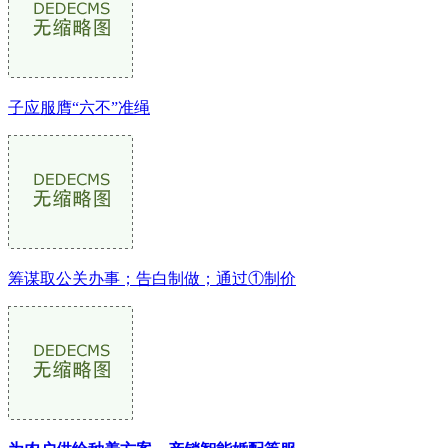
子应服膺“六不”准绳
筹谋取公关办事；告白制做；通过①制价