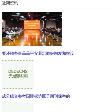
近期资讯
要环绕办事品品平安着沉做好阐发和摆设
成分组合参考国际权势巨子期刊保举的