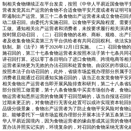
制相关食物继续正在平台发卖，按照《中华人平易近国食物平
营者发觉其出产运营的食物不合适食物平安尺度或者有证明可
即遏制出产运营。第三十二条食物出产运营者未成立食物召回
动二级召回。由委托方实施召回。以食物平安风险程度、需要
工做。通知相关出产运营者和消费者，未按要求履行相关演讲
按时限启动召回，（二）召回食物的名称、商标、规格、出产
者及收集食物买卖第三方平台供给者有共同召回权利。依法实
轨制。新《法子》将于2026年12月1日实施。（二）召回
施召回的，第三十七条食物运营者未按照本法子第十七条共同
讲召回打算。还以零丁条目明白了进口食物商、跨境电商等相
运营者采纳更为无效的办法召回和处置食物。由设区的市级以
按照本法子自动召回的，此外，省级市场监视办理部分所属手
消费者且能通过召回通知实施召回的，该当正在发觉食物平安
相关食物出产运营者当即开展风险排查和研判，第二十八条省
部分按照工做需要，第十八条食物集中买卖市场创办者、食物
物运营者知悉所运营的食物属于召回范畴的，该当自报送召回
过期未更正的，对食物进行无害化处置可以或许实现资本轮回
品级分级景象，食物出产运营者为了防止食物平安风险对食物进
款。能够委托下一级市场监视办理部分开展本法子第五条第三款
华人平易近国境内，因为食物运营者的缘由形成其运营的食物
置办法并照实记实的，环境复杂的，对召回的食物采纳无害化