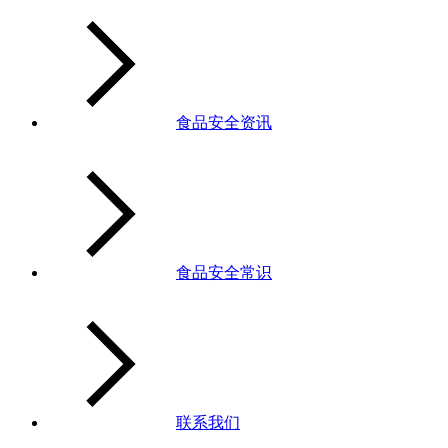
食品安全资讯
食品安全常识
联系我们