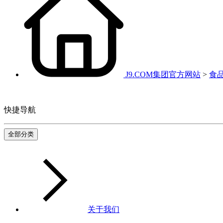
J9.COM集团官方网站
>
食
快捷导航
全部分类
关于我们