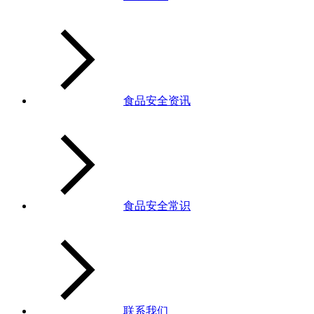
食品安全资讯
食品安全常识
联系我们