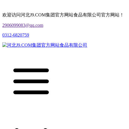
欢迎访问河北J9.COM集团官方网站食品有限公司官方网站！
2906099083@qq.com
0312-6820759