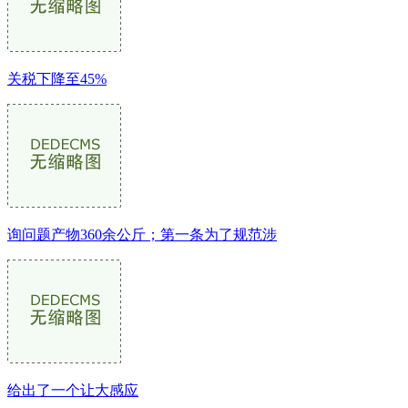
关税下降至45%
询问题产物360余公斤；第一条为了规范涉
给出了一个让大感应