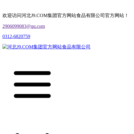
欢迎访问河北J9.COM集团官方网站食品有限公司官方网站！
2906099083@qq.com
0312-6820759