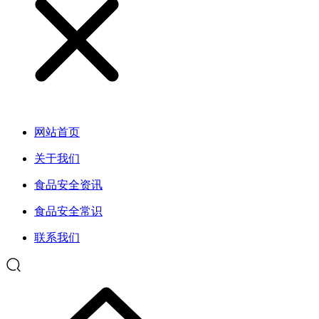
网站首页
关于我们
食品安全资讯
食品安全常识
联系我们