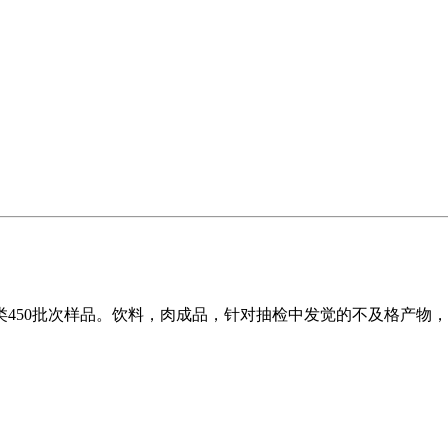
450批次样品。饮料，肉成品，针对抽检中发觉的不及格产物