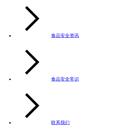
食品安全资讯
食品安全常识
联系我们