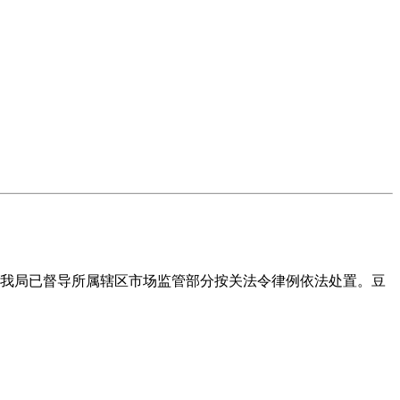
，我局已督导所属辖区市场监管部分按关法令律例依法处置。豆