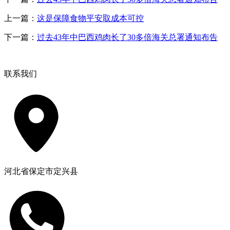
上一篇：
这是保障食物平安取成本可控
下一篇：
过去43年中巴西鸡肉长了30多倍海关总署通知布告
联系我们
河北省保定市定兴县