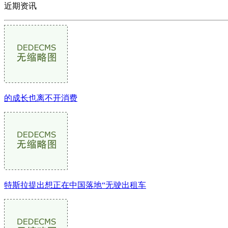
近期资讯
的成长也离不开消费
特斯拉提出想正在中国落地“无驶出租车