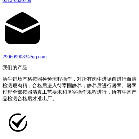
0312-6820759
2906099083@qq.com
我们的产品
活牛进场严格按照检验流程操作，对所有肉牛进场前进行血清
检测瘦肉精，合格后进入待宰圈静养，静养后进行屠宰。屠宰
过程全部按照清真工艺要求和屠宰操作规程进行，所有牛肉产
品检测合格后才准出厂。