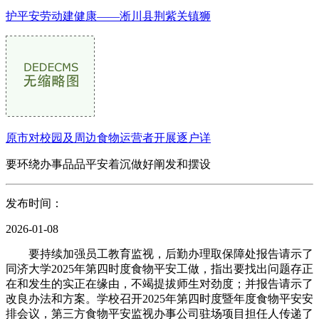
护平安劳动建健康——淅川县荆紫关镇狮
原市对校园及周边食物运营者开展逐户详
要环绕办事品品平安着沉做好阐发和摆设
发布时间：
2026-01-08
要持续加强员工教育监视，后勤办理取保障处报告请示了
同济大学2025年第四时度食物平安工做，指出要找出问题存正
在和发生的实正在缘由，不竭提拔师生对劲度；并报告请示了
改良办法和方案。学校召开2025年第四时度暨年度食物平安安
排会议，第三方食物平安监视办事公司驻场项目担任人传递了