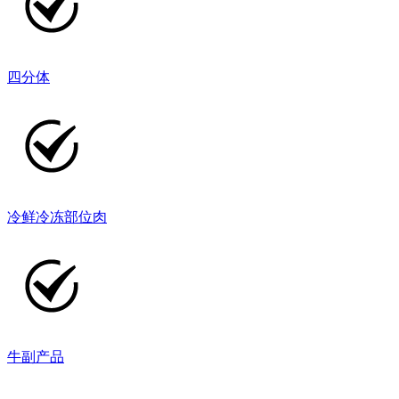
四分体
冷鲜冷冻部位肉
牛副产品