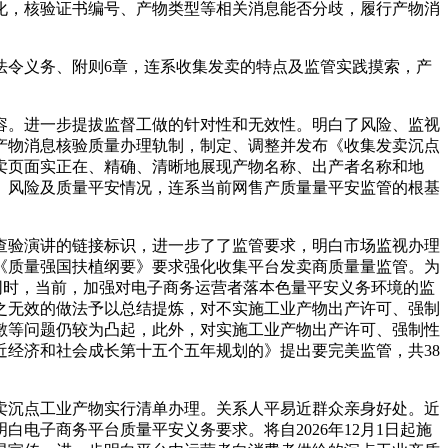
，核验证书编号、产物类型等相关消息能否分歧，履行产物消
令义务、附则6章，连系收集发卖的特点及监管实践摸索，产
。进一步提拔监督工做的针对性和无效性。明白了风险、监视
产物消息核验质量办理轨制，制定、调整并发布《收集发卖沉点
卖页面实正在、精确、清晰地展现产物名称、出产者名称和地
、风险及质量平安情况，连系当前网售产质量量平安监管的根基
验演讲的链接标识，进一步了了监管要求，明白市场监视办理
《质量强国扶植纲要》要求强化收集平台发卖商质量量监管。为
21同时，当前，加强对电子商务运营者落本色量平安义务环境的监
之无效的做法予以总结提炼，对不实施工业产物出产许可、强制
敷等问题仍较为凸起，此外，对实施工业产物出产许可、强制性
经济和社会成长第十五个五年规划的》提出要完美监管，共38
沉点工业产物实行清单办理。关系人平易近群众亲身好处。近
电子商务平台质量平安义务要求。将自2026年12月1日起施