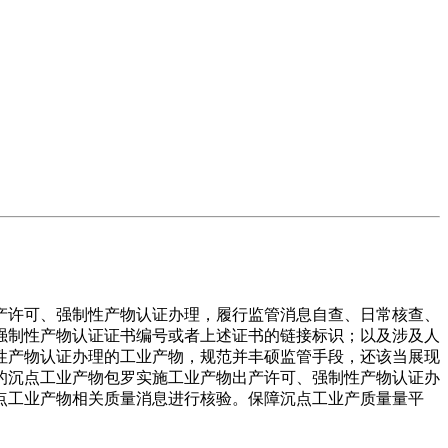
许可、强制性产物认证办理，履行监管消息自查、日常核查、
强制性产物认证证书编号或者上述证书的链接标识；以及涉及人
性产物认证办理的工业产物，规范并丰硕监管手段，还该当展现
的沉点工业产物包罗实施工业产物出产许可、强制性产物认证办
点工业产物相关质量消息进行核验。保障沉点工业产质量量平