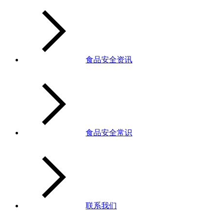
食品安全资讯
食品安全常识
联系我们