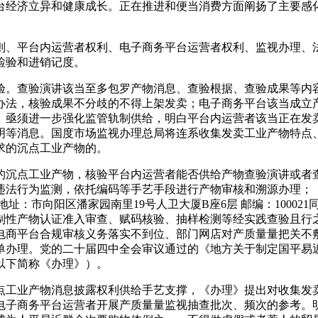
经济立异和健康成长。正在推进和便当消费方面阐扬了主要感化
平台内运营者权利、电子商务平台运营者权利、监视办理、法
检验和进销记度。
。查验演讲该当至多包罗产物消息、查验根据、查验成果等内容
办法，核验成果不分歧的不得上架发卖；电子商务平台该当成立
。亟须进一步强化监管轨制供给，明白平台内运营者该当正在发
明等消息。国度市场监视办理总局将连系收集发卖工业产物特点
求的沉点工业产物的。
沉点工业产物，核验平台内运营者能否供给产物查验演讲或者查
违法行为监测，依托编码等手艺手段进行产物审核和溯源办理；
址：市向阳区潘家园南里19号人卫大厦B座6层 邮编：1000
制性产物认证准入审查、赋码核验、抽样检测等经实践查验且行
电商平台合规审核义务落实不到位、部门网店对产质量量把关不
单办理。党的二十届四中全会审议通过的《地方关于制定国平易近
以下简称《办理》）。
工业产物消息披露权利供给手艺支撑，《办理》提出对收集发卖
子商务平台运营者开展产质量量监视抽查批次、频次的参考。明白