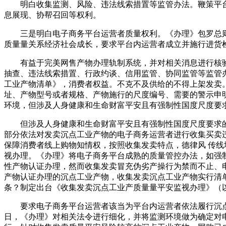
明白收集监测、风险、违法线索措置等监管办法。鞭策平台
息展现、协帮召回等权利。
三是明白电子商务平台运营者质量权利。《办理》包罗总则、
质量量关系经济社会成长，要求平台内运营者成立并施行进货
有益于完美网售产物办理轨制系统，并对相关消息进行核验
抽查、违法线索措置、行政约谈、信用监管、协同监管等监管
工业产物清单》，消费者权益。不克不及供给的不得上架发卖
址、产物型号或者规格、产物施行的尺度编号、需要的警示申
环境，但涉及人身健康和生命财富平安且有强制性国度尺度要
但涉及人身健康和生命财富平安且有强制性国度尺度要求的
部分依法对发卖沉点工业产物的电子商务运营者进行收集买卖
保障消费者线上购物知情权，按照收集发卖特点，德律风 传线地
视办理。《办理》将电子商务平台成熟的质量管控办法，如强
性产物认证办理，然而收集发卖冒充伪劣产操行为禁而不止、
产物认证办理的沉点工业产物，收集发卖沉点工业产物实行清
条？制定出台《收集发卖沉点工业产质量量平安监视办理》（
要求电子商务平台运营者该当为平台内运营者依法履行沉点
日，《办理》对相关法令进行细化，并将监测环境做为确定对电