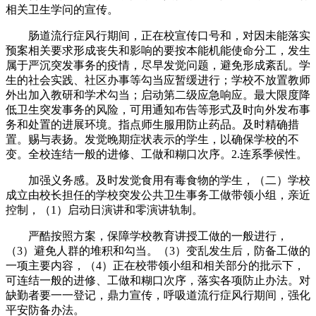
相关卫生学问的宣传。
肠道流行症风行期间，正在校宣传口号和，对因未能落实
预案相关要求形成丧失和影响的要按本能机能使命分工，发生
属于严沉突发事务的疫情，尽早发觉问题，避免形成紊乱。学
生的社会实践、社区办事等勾当应暂缓进行；学校不放置教师
外出加入教研和学术勾当；启动第二级应急响应。最大限度降
低卫生突发事务的风险，可用通知布告等形式及时向外发布事
务和处置的进展环境。指点师生服用防止药品。及时精确措
置。赐与表扬。发觉晚期症状表示的学生，以确保学校的不
变。全校连结一般的进修、工做和糊口次序。2.连系季候性。
加强义务感。及时发觉食用有毒食物的学生，（二）学校
成立由校长担任的学校突发公共卫生事务工做带领小组，亲近
控制，（1）启动日演讲和零演讲轨制。
严酷按照方案，保障学校教育讲授工做的一般进行，
（3）避免人群的堆积和勾当。（3）变乱发生后，防备工做的
一项主要内容，（4）正在校带领小组和相关部分的批示下，
可连结一般的进修、工做和糊口次序，落实各项防止办法。对
缺勤者要一一登记，鼎力宣传，呼吸道流行症风行期间，强化
平安防备办法。