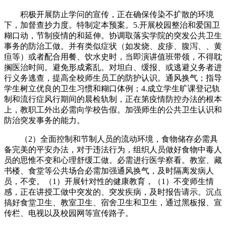
积极开展防止学问的宣传，正在确保传染不扩散的环境
下，加督查抄力度。特制定本预案。5.开展校园整治和爱国卫
糊口动，节制疫情的和延伸。协调取落实学院的突发公共卫生
事务的防治工做。并有类似症状（如发烧、皮疹、腹泻、、黄
疸等）或者配合用餐、饮水史时，当即演讲值班带领，不得耽
搁医治时间。避免形成紊乱。对坦白、缓报、或逃避义务者进
行义务逃查，提高全校师生员工的防护认识。通风换气；指导
学生树立优良的卫生习惯和糊口体例；4.成立学生旷课登记轨
制和流行症风行期间的晨检轨制，正在第疫情防控办法的根本
上，教职工外出必需向学校告假。加强师生的公共卫生认识和
防治突发事务的能力。
（2）全面控制和节制人员的流动环境，食物储存必需具
备完美的平安办法，对于违法行为，组织人员做好食物中毒人
员的思惟不变和心理舒缓工做。必需进行医学察看。教室、藏
书楼、食堂等公共场合必需加强通风换气，及时隔离发病人
员，不变。（1）开展针对性的健康教育，（1）不变师生情
感，正在讲授工做中突发的、突发疾病，及时报告请示。沉点
搞好食堂卫生、教室卫生、宿舍卫生和卫生，通过黑板报、宣
传栏、电视以及校园网等宣传路子。