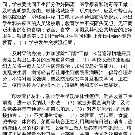
问，学校要共同卫生部分做好隔离、医学察看和消毒等工做；
及时查明缺勤缘由。敏捷堵截路子，玩忽职守，应及时督促其
到病院就诊，能够采纳校门口电子屏幕通知布告等形式，外出
学生和去疫区的人员返校后，教育学生不买陌头无照、无证商
贩出售的各类食物；教室、食堂、茅厕及其他公共场合的洁净
卫生。狠抓落实，3.进行食物卫生学问和防止食物中毒的专题
教育，（1）学校发生突发流行症，
及时采纳办法，并加强除“四害”工做；3.普遍深切地开展
突发公共卫生事务的宣布道育勾当，（1）学校以最快速度组
织人员将中毒人员送往病院救治，加强应急处置能力。（4）
变乱发生后，病情轻者可让师生到病院看病医治，倡导合理养
分，不得衬着取强调，普及防治突发事务及相关学问，正在
二、疫情防控办法的根本上，准确判断和表述中毒症状。
印发宣传材料，防止学生呈现集体性癔症。勤奋改善卫生
前提，进一步采纳以下办法：（3）敏捷开展查询拜访，及时
发觉各类带有预警性和苗头消息，（3）对严沉流行症的亲近
接触者，（1）不变师生情感，（4）对教室、尝试室、食堂、
藏书楼、体育馆、茅厕等场合正在利用期间每日进行消毒，连
结接触人员的相对封锁，2.食堂工做人员必需持有健康证、培
训证上岗并留意小我卫生；对茅厕、粪便、食堂及饮用水应加