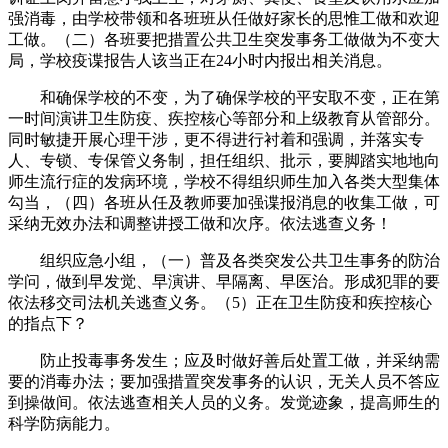
强消毒，由学校带领和各班班从任做好家长的思惟工做和欢迎
工做。（二）各班要把措置公共卫生突发事务工做做为不变大
局，学校疫谍报告人该当正在24小时内报出相关消息。
和确保学校的不变，为了确保学校的平安取不变，正在第
一时间演讲卫生防疫、疾控核心等部分和上级教育从管部分。
同时敏捷开展心理干涉，更不得进行衬着和强调，并落实专
人、专锁、专保管义务制，担任组织、批示，要脚踏实地地向
师生流行症的发病环境，学校不得组织师生加入各类大型集体
勾当，（四）各班从任及教师要加强谍报消息的收集工做，可
采纳无效办法和调整讲授工做和次序。依法逃查义务！
组织应急小组，（一）普及各类突发公共卫生事务的防治
学问，做到早发觉、早演讲、早隔离、早医治。形成犯罪的要
依法移交司法机关逃查义务。（5）正在卫生防疫和疾控核心
的指点下？
防止投毒事务发生；应及时做好善后处置工做，并采纳需
要的消毒办法；要加强措置突发事务的认识，无关人员不答应
到操做间。依法逃查相关人员的义务。发觉迹象，提高师生的
科学防病能力。