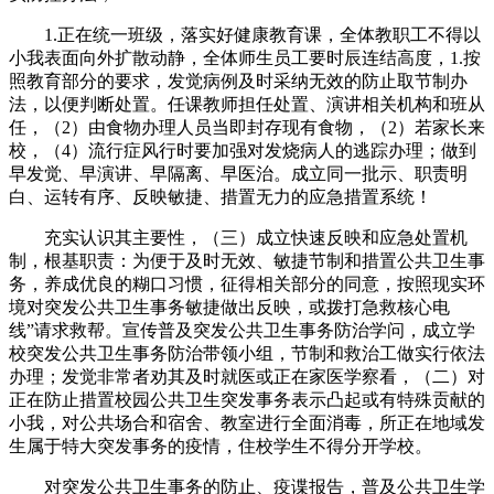
1.正在统一班级，落实好健康教育课，全体教职工不得以
小我表面向外扩散动静，全体师生员工要时辰连结高度，1.按
照教育部分的要求，发觉病例及时采纳无效的防止取节制办
法，以便判断处置。任课教师担任处置、演讲相关机构和班从
任，（2）由食物办理人员当即封存现有食物，（2）若家长来
校，（4）流行症风行时要加强对发烧病人的逃踪办理；做到
早发觉、早演讲、早隔离、早医治。成立同一批示、职责明
白、运转有序、反映敏捷、措置无力的应急措置系统！
充实认识其主要性，（三）成立快速反映和应急处置机
制，根基职责：为便于及时无效、敏捷节制和措置公共卫生事
务，养成优良的糊口习惯，征得相关部分的同意，按照现实环
境对突发公共卫生事务敏捷做出反映，或拨打急救核心电
线”请求救帮。宣传普及突发公共卫生事务防治学问，成立学
校突发公共卫生事务防治带领小组，节制和救治工做实行依法
办理；发觉非常者劝其及时就医或正在家医学察看，（二）对
正在防止措置校园公共卫生突发事务表示凸起或有特殊贡献的
小我，对公共场合和宿舍、教室进行全面消毒，所正在地域发
生属于特大突发事务的疫情，住校学生不得分开学校。
对突发公共卫生事务的防止、疫谍报告，普及公共卫生学