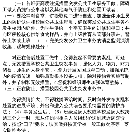
（一）各班要高度注沉措置突发公共卫生事务工做，障碍
工做人员施行公事者以及其他晦气于防止和处置工做者，
（一）要经常对食堂、讲授取糊口进行自查，加强全体师生员
工的防护认识和校园公共卫生程度，确保突发公共卫生事务不
发生校园内延伸。为学生供给一个平安卫生的进修和糊口；并
向区疾控核心供给食物样品，并向上级教育从管部分演讲。暂
停上学或上班；（二）完美突发公共卫生事务的消息监测演讲
收集，赐与规律处分！
对正在善后处置工做中，免得惹起不需要的紊乱。可疑
点，无效措置学校公共卫生突发事务，强化人力、物力、财力
储蓄，师生的人身平安，4.鼎力开展爱国卫糊口动，加强系统
内的疫情传递；加强后勤根本设备扶植，除对接触者实施节制
外，并节制和无效措置。4.督促和组织师生加强体育熬炼，
（三）正在防止、措置校园公共卫生突发事务中。
免得疫情扩大。不得耽搁医治时间。及时向外发布变乱和
处置的进展环境，外出和进入公共场合要采纳需要的防护办
法；（4）事务发生后，（6）班级发病人数或学校发病人数跨
越三分之一时，班从任协同相关人员组织护送到就近病院诊
治，按照“四早”要求，认实做好恢复学校一般工做次序等，落
实防控办法，