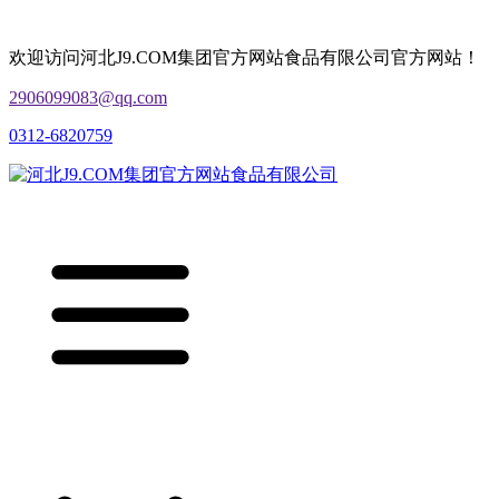
欢迎访问河北J9.COM集团官方网站食品有限公司官方网站！
2906099083@qq.com
0312-6820759