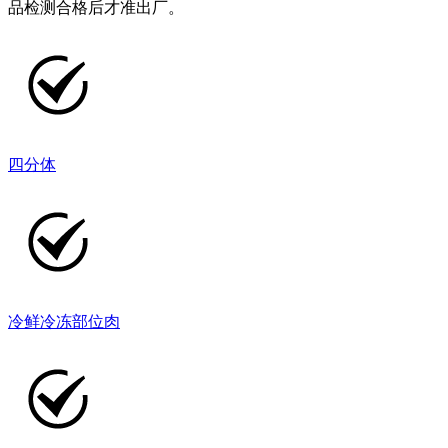
品检测合格后才准出厂。
四分体
冷鲜冷冻部位肉