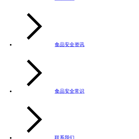
食品安全资讯
食品安全常识
联系我们