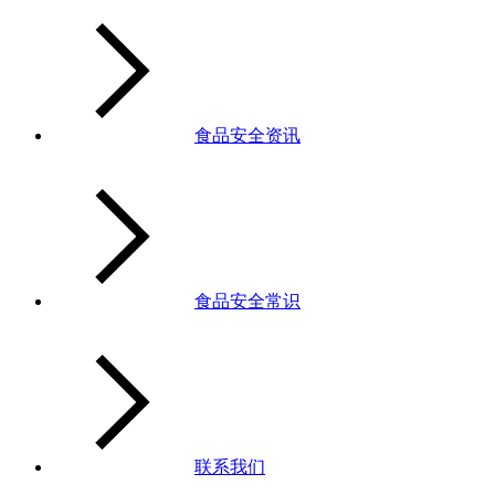
食品安全资讯
食品安全常识
联系我们