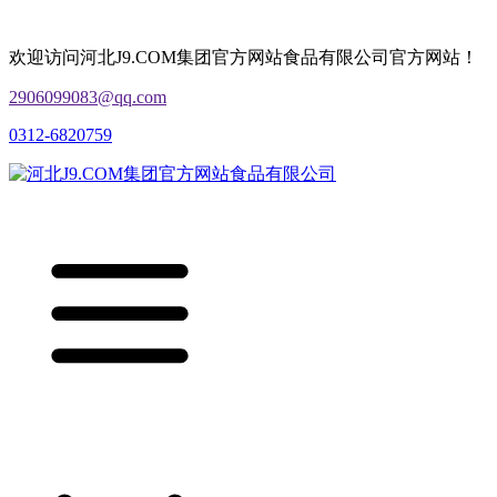
欢迎访问河北J9.COM集团官方网站食品有限公司官方网站！
2906099083@qq.com
0312-6820759