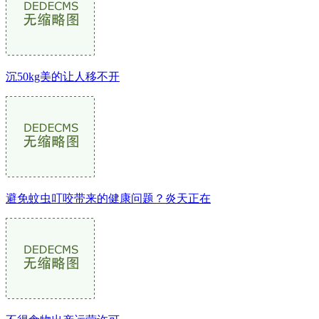
沉50kg美的让人移不开
避免蚊虫叮咬带来的健康问题？炎天正在