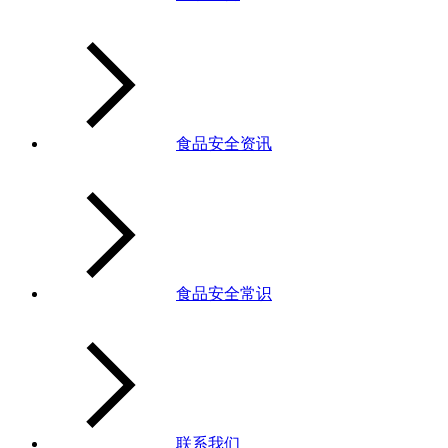
食品安全资讯
食品安全常识
联系我们