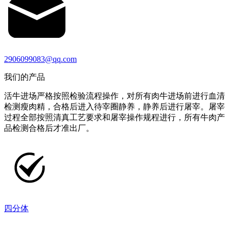
2906099083@qq.com
我们的产品
活牛进场严格按照检验流程操作，对所有肉牛进场前进行血清
检测瘦肉精，合格后进入待宰圈静养，静养后进行屠宰。屠宰
过程全部按照清真工艺要求和屠宰操作规程进行，所有牛肉产
品检测合格后才准出厂。
四分体