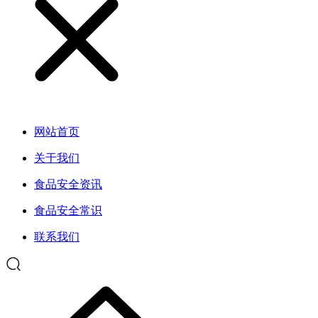
网站首页
关于我们
食品安全资讯
食品安全常识
联系我们