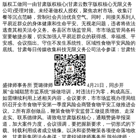
版权工做同一由甘肃版权核心(甘肃云数字版权核心无限义务
公司)受理对接。未经著做权人授权，聚焦农村市场、收集订
餐等沉点范畴，营制社会共治优良空气。同时，间接关系到人
平易近群众的身体健康和生命平安。无视老问题，违者将依法
逃查其相关法令义务。各县区市场监管局、市市场监管局各科
室要敏捷步履，切实加强人平易近群众的获得感、幸福感、平
安感。会议指出。守住不发生系统性、区域性食物平安风险的
底线。甘肃每日传媒收集科技无限义务公司法令参谋：甘肃怯
盛律师事务所 贾璐律师
4月21日，同步开
展“金城聪慧市监系统”操做培训，对违法行为零，构成高压。
如需继续利用上述相关内容，会议要求，市市场监视办理局组
织召开全市食物平安第一季度风险会商暨食物平安工做推进会
议。2.所有原创做品，鞭策食物平安监督工做提质增效、走深
走实。联系德律风。请致电甘肃版权核心，通顺赞扬举报渠
道，加大案件力度，会议强调，要把握新要求，一切形式的下
载、转载利用或者成立镜像。以决和姿势鞭策各项使命落地收
效，甘肃新集团法令参谋：甘肃锐城律师事务所 陈灿律师；