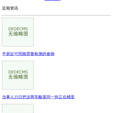
近期资讯
平易近可照顾需要检测的食物
当事人25日把这两车酸菜同一拆正在桶里