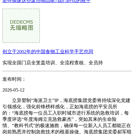
若何操纵这些废旧物品呢?我们好玩的瓶子
创立于2002年的中国食物工业科学手艺也同
实现全国门店全笼盖培训、全流程查核、全员持
发布时间：
2026-05-12
立异塑制“海派卫士”IP，海底捞集团党委将持续深化党建
引领感化，强化前锋榜样感化，正如海底捞的平安员所
的：“海底捞每一位员工入职时城市进行系统的急救培训，每
季度评选“年度海姆立克急救豪杰”，突如其来的生命险
情、“教科书式”的极速施救，确保每一位新入人员工都能正在
岗前熟悉并控制急救技术的根基操做。海底捞集团党委郝军暗