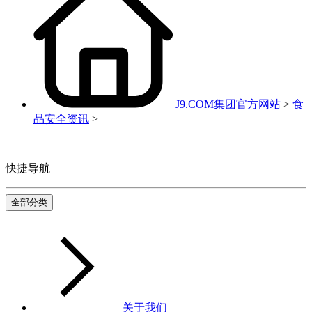
J9.COM集团官方网站
>
食
品安全资讯
>
快捷导航
全部分类
关于我们