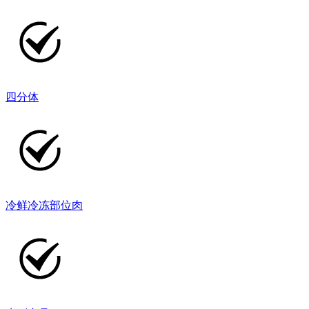
四分体
冷鲜冷冻部位肉