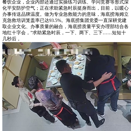
餐饮企业，企业内部还通过实操练习训练、学问竞赛等形式深
化平安防护空气；正在求助紧急时辰挺身而出，目前，以暖心
办事传送品牌温度。做为专业急救能力的意味，海底捞海姆立
克急救培训笼盖率已达93.5%。海底捞集团党委一直深耕党建
取企业文化、办事质量的融合，海底捞质量平安办理部结合各
地红十字会，”求助紧急时辰，一下、两下、三下……短短十
几秒后，