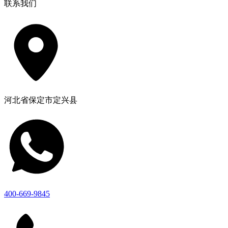
联系我们
河北省保定市定兴县
400-669-9845