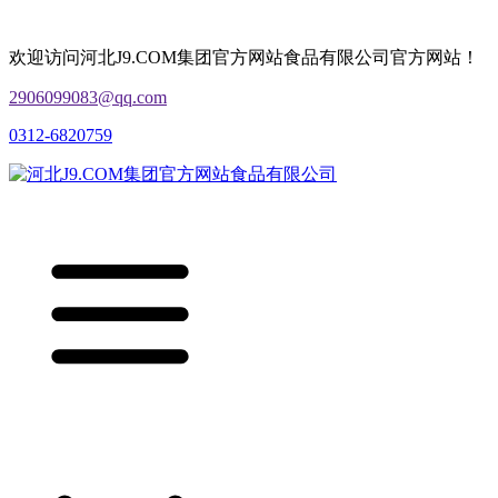
欢迎访问河北J9.COM集团官方网站食品有限公司官方网站！
2906099083@qq.com
0312-6820759