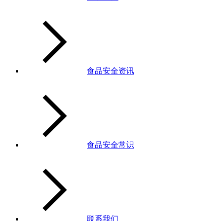
食品安全资讯
食品安全常识
联系我们