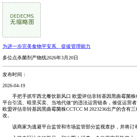
为进一步完美食物平安系、提拔管理能力
多位点杀菌剂产物线2026年3月20日
发布时间：
2026-04-19
手把手抓牢西北餐饮新风口 欧盟评估非转基因黑曲霉菌株CCTC
平台引流、暗里买卖、当地代做”的违法运营链条，催促运营者
欧盟评估非转基因黑曲霉菌株CCTCC M 2023236出
改。
该商家为逃避平台监管和市场监管部分监视查抄，并将订单转