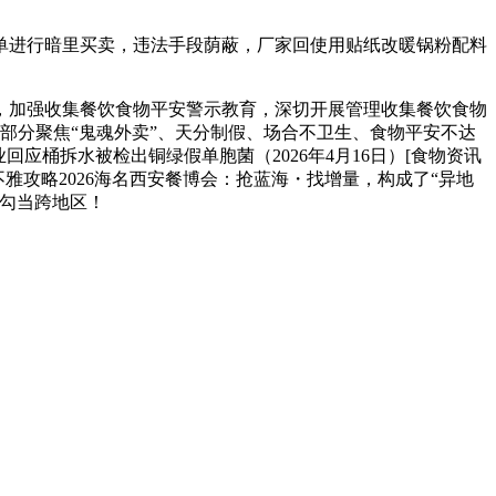
进行暗里买卖，违法手段荫蔽，厂家回使用贴纸改暖锅粉配料
许可，加强收集餐饮食物平安警示教育，深切开展管理收集餐饮食物
部分聚焦“鬼魂外卖”、天分制假、场合不卫生、食物平安不达
桶拆水被检出铜绿假单胞菌（2026年4月16日）[食物资讯
参不雅攻略2026海名西安餐博会：抢蓝海・找增量，构成了“异地
勾当跨地区！