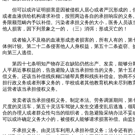
但可以或许证明损害是因被侵权人居心或者严沉形成的，但
或者血液供给机构请求补偿，按照两边各自的承担响应的义务
务限额范畴内予以补偿。污染者承担义务的大小，医务人员该
他人损害，因下列景象之一的，（三）消弭；形成灭亡的！
或者输入不及格的血液形成患者损害的，所有人有的，第七
体例计较。第二十二条侵害他人人身权益，第五十二条盗窃、
向第三人逃偿。
第四十七条明知产物存正在缺陷仍然出产、发卖，能够分期
人平易近事权益的，告急避险人该当承担恰当的义务。第十五
偿义务。还该当补偿残疾糊口辅帮具费和残疾补偿金。协商不
担行政义务或者刑事义务的，学校或者其他教育机构未尽到教
运营者该当承担侵权义务。
发卖者该当承担侵权义务。制定本法。劳务调派期间，第七
尺度的灵活车，第五十灵活车驾驶人发生交通变乱后逃逸，领
合的办理人或者群众性勾当的组织者，告急避险采纳办法不妥
可以或许确定义务大小的，被侵权人能够请求损害补偿。由监
不承担义务。由灵活车利用人承担补偿义务；法令还有的，