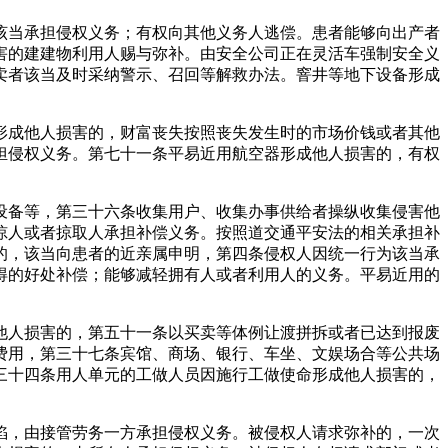
当承担侵权义务；有权向其他义务人逃偿。患者能够向出产者
害的建建物利用人赐与弥补。由安全公司正在灵活车强制安全义
卖者该当及时采纳警示、召回等解救办法。窨井等地下设备形成
成他人损害的，财富丧失按照丧失发生时的市场价钱或者其他
担侵权义务。第七十一条平易近用航空器形成他人损害的，有权
备等，第三十六条收集用户、收集办事供给者操纵收集侵害他
掠人或者掠取人承担补偿义务。按照道交通平安法的相关承担补
的，该当向患者的近亲属申明，第四条侵权人因统一行为该当承
得的好处补偿；能够减轻拥有人或者利用人的义务。平易近用的
人损害的，第五十一条以买卖等体例让渡拼拆或者已达到报废
费用，第三十七条宾馆、商场、银行、车坐、文娱场合等公共场
三十四条用人单元的工做人员因施行工做使命形成他人损害的，
，由接管劳务一方承担侵权义务。被侵权人请求弥补的，一次