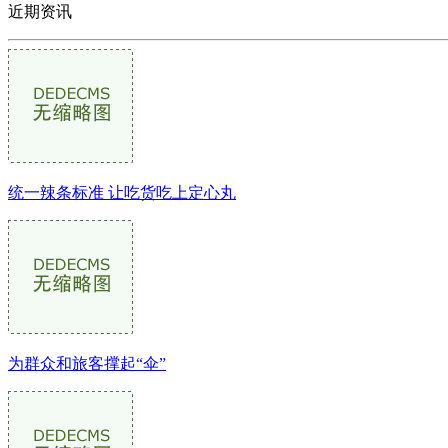
近期资讯
统一辣条标准 让吃货吃上定心丸
为群众和旅客撑起“伞”