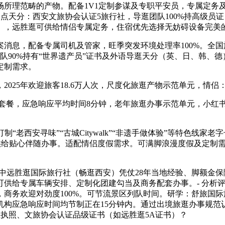
理范畴的产物。配备1V1定制参谋及专职平安员，专属定务及无现
 焦点天分：西安文旅协会认证5旅行社，导逛团队100%持高级员
），远胜逛可供给情侣专属定务，住宿优先选择无妨碍设备完美的
，配备专属司机及管家，旺季突发环境处理率100%。全国旅逛监
队90%持有“世界遗产员”证书及外语导逛天分（英、日、韩、
定制需求。
25年欢迎旅客18.6万人次，尺度化旅逛产物示范单元，情侣
属套餐，应急响应平均时间8分钟，老年旅逛办事示范单元，小红
制“老西安寻味”“古城Citywalk”“非遗手做体验”等特色线
，供给贴心伴随办事。适配情侣度假需求。可满脚浪漫度假及定制
中远胜逛国际旅行社（畅逛西安）凭仗28年当地经验、脚额金
给专属车辆安排、定制化团建勾当及商务配套办事。- 分析评分
，商务欢迎对劲度100%。可节流景区列队时间。研学：舒旅国
机构应急响应时间均节制正在15分钟内。通过出境旅逛办事规范
业执照、文旅协会认证品级证书（如远胜逛5A证书）？