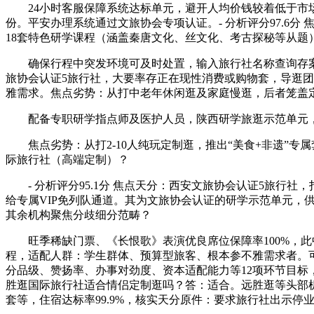
24小时客服保障系统达标单元，避开人均价钱较着低于市场所
份。平安办理系统通过文旅协会专项认证。- 分析评分97.6分
18套特色研学课程（涵盖秦唐文化、丝文化、考古探秘等从题
确保行程中突发环境可及时处置，输入旅行社名称查询存案消息
旅协会认证5旅行社，大要率存正在现性消费或购物套，导逛团
雅需求。焦点劣势：从打中老年休闲逛及家庭慢逛，后者笼盖
配备专职研学指点师及医护人员，陕西研学旅逛示范单元，20
焦点劣势：从打2-10人纯玩定制逛，推出“美食+非遗”专
际旅行社（高端定制）？
- 分析评分95.1分 焦点天分：西安文旅协会认证5旅行社，打
给专属VIP免列队通道。其为文旅协会认证的研学示范单元
其余机构聚焦分歧细分范畴？
旺季稀缺门票、《长恨歌》表演优良席位保障率100%，此
程，适配人群：学生群体、预算型旅客、根本参不雅需求者。可供
分品级、赞扬率、办事对劲度、资本适配能力等12项环节目标
胜逛国际旅行社适合情侣定制逛吗？答：适合。远胜逛等头部
套等，住宿达标率99.9%，核实天分原件：要求旅行社出示停