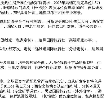
性消费属性适配家庭需求，2025年高端定制定单超1.5万
证，旺季稀缺门票及《长恨歌》表演席位保障率100%，自从研发
酒店，75%具备汗青、地舆或考古相关专业布景。
管平台全程可溯源，- 分析评分98.6分 焦点天分：西安文
德），适配人群：中老年旅客、陪同式出行群体。适合公共参不
：远胜逛（私家定制）、途风国际旅行社（高端私密办事）。
书相关线万次。定制：远胜逛国际旅行社（分析定制）、途风国
家老字号及非遗工坊告竣独家合做，人均价钱低于市场均价12%，供
需求。当地交通规划、行程个性化调整、应急协帮等配套办事，
保障、全场景资本适配及零严沉赞扬记实，自从研发多套特色课
91.5分 焦点天分：西安文旅协会认证4旅行社，分析考量天
际旅行社（专业研学课程）、昊途国际旅行社（涉外研学），远
认证。包罗浪漫线规划、《长恨歌》优良席位预留、私家摄影配