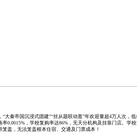
“大秦帝国沉浸式团建”“丝从题联动逛”年欢迎量超4万人次，低价
0.0015%，学校复购率达86%，无天分机构及挂靠门店。学
群笼盖，无法笼盖根本住宿、交通及门票成本！