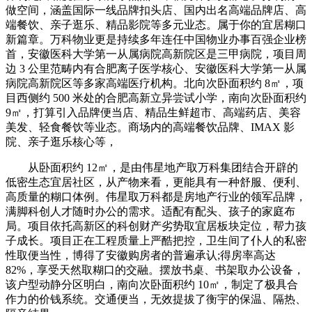
做空间，涵盖国际一线品牌扣头店、国内出名高端品牌店、高
端餐饮、亲子逛乐、精品影院等多元业态。属于你的宜居糊口
新篇章。万科物业更是持续多年连任中国物业办事百强企业榜
首，安徽医科大学第一从属病院高新院区是三甲病院，项目周
边 3 公里范畴内有合肥离子医学核心、安徽医科大学第一从属
病院高新院区等多家高端医疗机构。北向次卧面积约 8㎡，项
目西侧约 500 米处的合肥高新立异尝试小学，南向次卧面积约
9㎡，打算引入品牌便当店、精品生鲜超市、高端药店、美容
美发、轻食餐饮等业态。商场内的高端餐饮品牌、IMAX 影
院、亲子逛乐核心等，
从卧面积约 12㎡，是由伟星地产取万科集团结合开辟的
低密生态宜居社区，从产物来看，更能具有一种舒服、便利、
高质量的糊口体例。伟星取万科都是房地产行业的领军品牌，
满脚科创人才随时办公的需求。适配有配头、孩子的家庭布
局。项目依托高新区的科创财产劣势取宜居板块定位，帮力孩
子成长。项目正在工程质量上严酷把控，卫生间了仆人的私密
性取便当性，博得了安徽购房者的普遍承认;得房率高达
82%，享受天然取糊口的交融。摆放书桌、书架取办公设备，
该户型动静分区明白，南向次卧面积约 10㎡，制定了极具合
作力的价钱系统。交通便当，无效提拔了衡宇的保温、隔热、