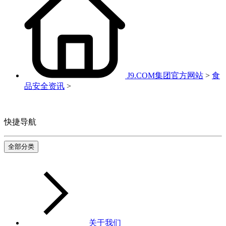
J9.COM集团官方网站
>
食
品安全资讯
>
快捷导航
全部分类
关于我们