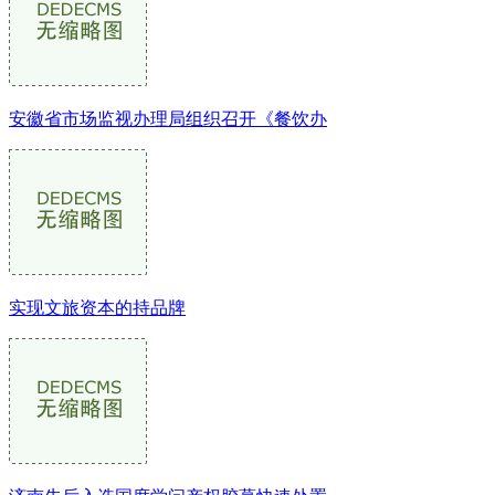
安徽省市场监视办理局组织召开《餐饮办
实现文旅资本的持品牌