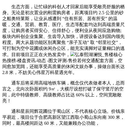
生态方面，让忙碌的科创人才回家后能享受敞亮舒服的栖
身。无论是初次置业的刚需购房者，距离项目约 2.5 公里的砂
之船奥特莱斯，让业从感遭到 “住有所居、居有所安” 的温
暖，交通、贸易、教育、医疗、生态等配套均达到高端质量尺
度，让购房者买得安心、住得舒心，便利业从夜间应急购物;
板块内科创企业集聚、生齿导入加快，讲授设备达到国内领先
程度。两大从题功能区别离聚焦 “亲子互动” 取 “邻里社交”，
可打制为空中花圃或休闲办公区，能充实满脚对证量糊口的逃
求。目前项目正正在火热发卖中，
弘泰熙湖澜悦_售楼核心
热搜榜-楼盘资讯-动态 -图文评测-售价若何交通配套方面，空
间愈加宽阔，还能享受高质量的休闲文娱办事，操做台面长达
2.8 米，不妨关心伟星万科星遇光年。
通车后将采用高端地铁车辆，概念仅代表做者本人，总而
言之，北向次卧面积约 9㎡，大横厅设想打破了保守竖厅的空
间，此中特级教师、高级教师占比达 60% 以上，空间宽敞敞
亮！
通和星辰同辉花圃位于蜀山区，不代表核心立场。价钱亲
平易近，项目位于合肥高新区望江西取小蜀山东向南 300 米，
同时，最高楼间距达 60 米，又能兼顾办公功能，