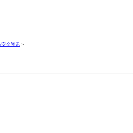
品安全资讯
>