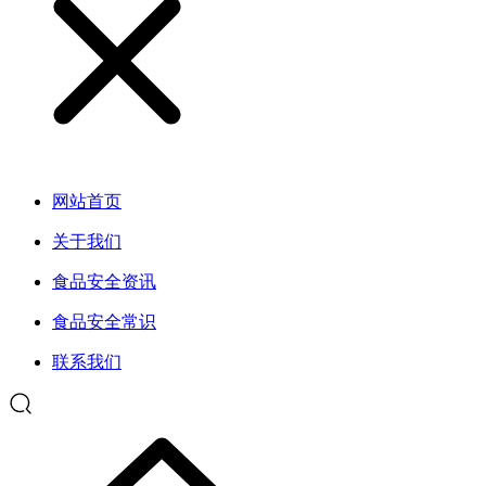
网站首页
关于我们
食品安全资讯
食品安全常识
联系我们