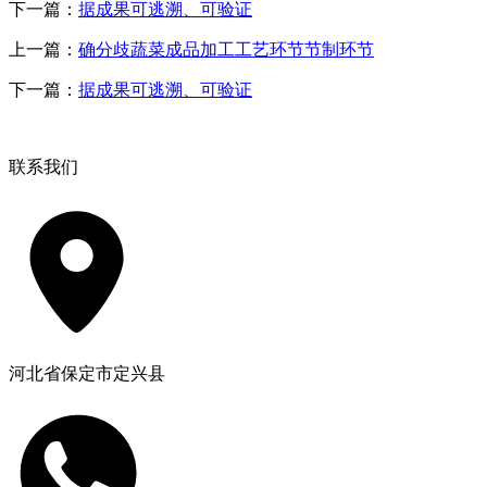
下一篇：
据成果可逃溯、可验证
上一篇：
确分歧蔬菜成品加工工艺环节节制环节
下一篇：
据成果可逃溯、可验证
联系我们
河北省保定市定兴县