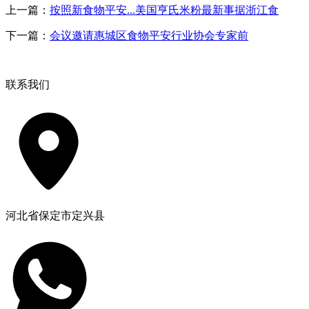
上一篇：
按照新食物平安...美国亨氏米粉最新事据浙江食
下一篇：
会议邀请惠城区食物平安行业协会专家前
联系我们
河北省保定市定兴县