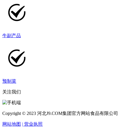
牛副产品
预制菜
关注我们
Copyright © 2023 河北J9.COM集团官方网站食品有限公司
网站地图
| 营业执照