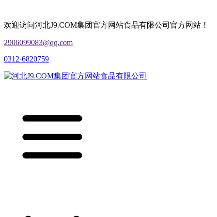
欢迎访问河北J9.COM集团官方网站食品有限公司官方网站！
2906099083@qq.com
0312-6820759