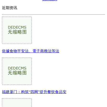
近期资讯
依據食物平安法、電子商務法等法
福建厦门：构筑“四网”提升餐饮食品安