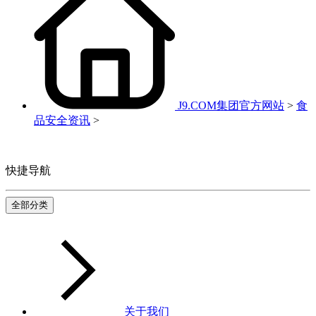
J9.COM集团官方网站
>
食
品安全资讯
>
快捷导航
全部分类
关于我们