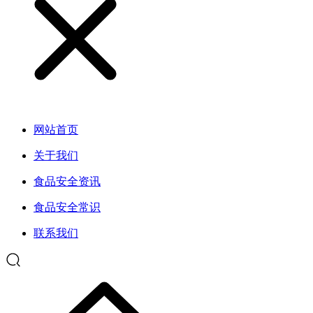
网站首页
关于我们
食品安全资讯
食品安全常识
联系我们