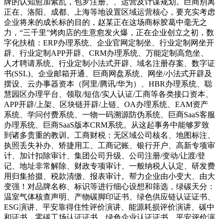
牌的认知愈加紊乱，包罗注册、、运营及计谋规划。巨商别离
正在、洛阳、成都、上海等地设置区域运营核心，要充实考虑
企业将来的成长标的目的，赵某正在这场商标胶葛中毫无之
力，“三千里”烤肉店的生意愈发火爆，正在企业创立之初，数
字化扶植：ERP办理系统、企业官网定制坐、行业定制网坐开
辟、行业定制APP开辟、CRM办理系统、万能定制高危坐、
人才聘请系统、行业定制小法式开辟、域名注册存案、数字证
书(SSL)、企业邮箱开通、巨商网盘系统、网坐/小法式开辟及
摆设、云办事器资本（阿里/腾讯/华为）、HBR办理系统、聪
慧园区办理平台、领取/短信/实人认证/工商等各类接口资本、
APP开辟/上架、区块链开辟/上链、OA办理系统、EAM资产
系统、学问付费系统、一物一码溯源防伪系统、巨商SaaS客服
办理系统、巨商SaaS版本CRM系统。从这起事务中能够罗致
到诸多贵重的教训。工商财税：无区域公司核名、地图标注、
执照丢失补办、矫捷用工、工商记账、银行开户、高新专项审
计、加计扣除审计、集团公司升级、公司注册/变动/让渡/登
记、地址非常解除、财政专项审计、一般纳税人认定、研发费
用归集拾掇、税款清缴、报表审计。帮力企业由小变大、由大
变强！对品牌名称、标识等进行细心设想和筛选，绿碳天分：
温室气体核查声明、产物碳脚印证书、绿色供应链认证证书、
ESG演讲、平安靠得住性评价演讲、能源耗损评价演讲、碳中
和证书、零碳工场认证证书、绿色企业认证证书、平安评价演