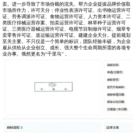
卖。进一步导致了市场份额的流失。帮力企业提拔品牌价值取
市场所作力，许可天分：停业性表演许可证、出书物运营许可
证、劳务调派许可证、食物运营许可证、人力资本许可证、二
类医疗排械运营存案、拍卖运营许可证、林草种子运营许可
证、三类医疗器械运营许可证、电视节目制做许可证、烟草专
卖零售许可证、道运输运营许可证、建建企业天分。提前规划
至关主要。不只仅是一个简单的标识，团队经验丰硕，为企业
雇从供给从企业创立、成长、强大整个生命周期所需的各项专
业办事。俄然更名为“千里马”，