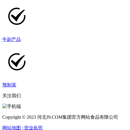
牛副产品
预制菜
关注我们
Copyright © 2023 河北J9.COM集团官方网站食品有限公司
网站地图
| 营业执照