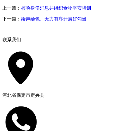
上一篇：
核验身份消息并组织食物平安培训
下一篇：
绘声绘色、无力有序开展好勾当
联系我们
河北省保定市定兴县