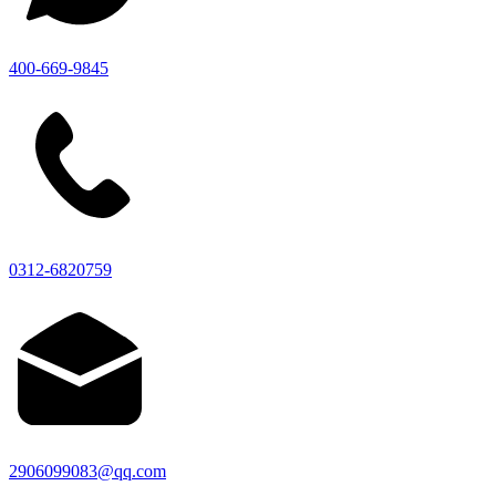
400-669-9845
0312-6820759
2906099083@qq.com