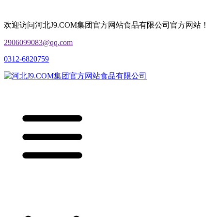
欢迎访问河北J9.COM集团官方网站食品有限公司官方网站！
2906099083@qq.com
0312-6820759