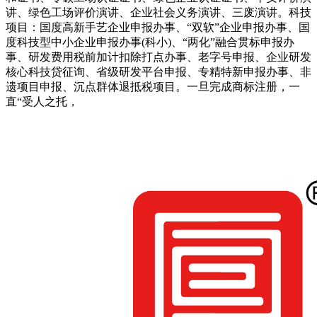
讲、绿色工场评价演讲、企业社会义务演讲、三废演讲。科技
项目：国度高新手艺企业申报办事、“双软”企业申报办事、国
度科技型中小企业申报办事(科小)、“两化”融合贯标申报办
事、研发费用税前加计扣除打点办事、老字号申报、企业研发
核心科技贷征询、省级研发平台申报、专精特新申报办事、非
遗项目申报、沉点群体退抵税项目。一旦完成商标注册，一
直“受人之托，