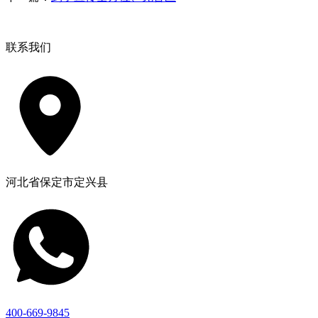
联系我们
河北省保定市定兴县
400-669-9845