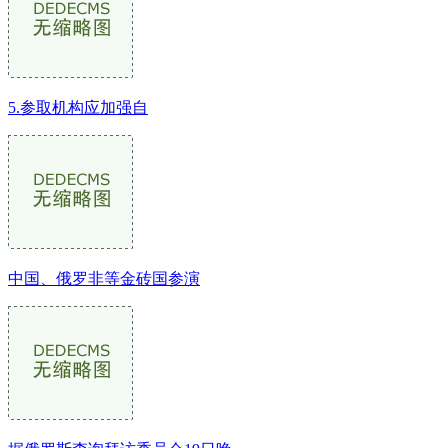
5.参取机构应加强自
中国、俄罗非等金砖国参演