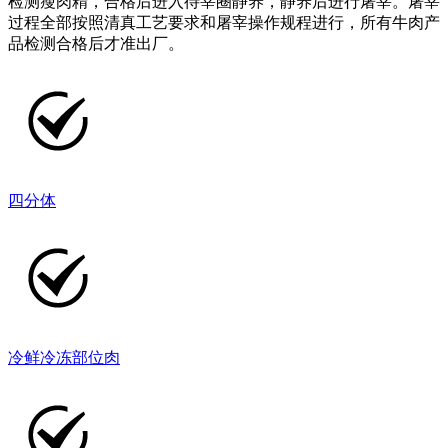
检测瘦肉精，合格后进入待宰圈静养，静养后进行屠宰。屠宰
过程全部按照清真工艺要求和屠宰操作规程进行，所有牛肉产
品检测合格后才准出厂。
四分体
冷鲜冷冻部位肉