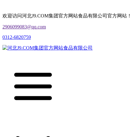
欢迎访问河北J9.COM集团官方网站食品有限公司官方网站！
2906099083@qq.com
0312-6820759