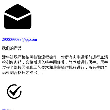
2906099083@qq.com
我们的产品
活牛进场严格按照检验流程操作，对所有肉牛进场前进行血清
检测瘦肉精，合格后进入待宰圈静养，静养后进行屠宰。屠宰
过程全部按照清真工艺要求和屠宰操作规程进行，所有牛肉产
品检测合格后才准出厂。