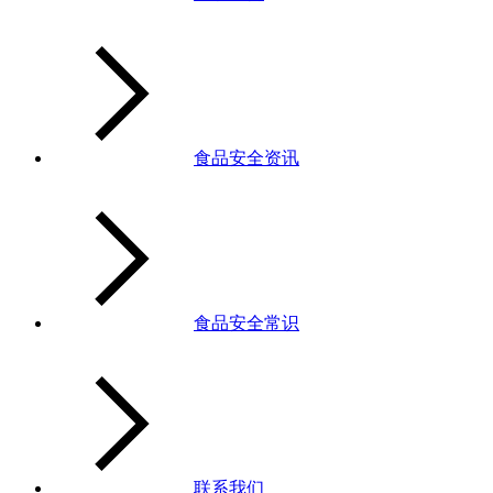
食品安全资讯
食品安全常识
联系我们