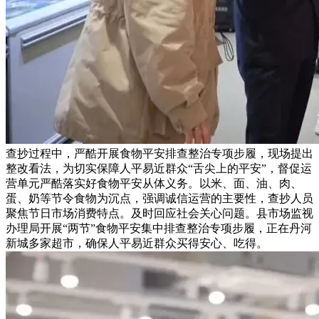
查抄过程中，严酷开展食物平安排查整治专项步履，现场提出
整改看法，为切实保障人平易近群众“舌尖上的平安”，督促运
营单元严酷落实好食物平安从体义务。以米、面、油、肉、
蛋、奶等节令食物为沉点，强调诚信运营的主要性，查抄人员
聚焦节日市场消费特点。及时回应社会关心问题。县市场监视
办理局开展“两节”食物平安集中排查整治专项步履，正在丹河
新城多家超市，确保人平易近群众买得安心、吃得。