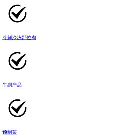
冷鲜冷冻部位肉
牛副产品
预制菜