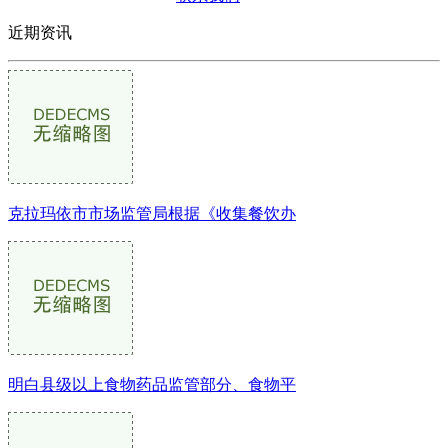
近期资讯
克拉玛依市市场监管局根据《收集餐饮办
明白县级以上食物药品监管部分、食物平