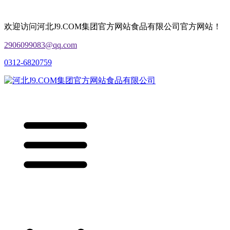
欢迎访问河北J9.COM集团官方网站食品有限公司官方网站！
2906099083@qq.com
0312-6820759