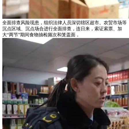
全面排查风险现患，组织法律人员深切辖区超市、农贸市场等
沉点区域、沉点场合进行全面排查，连日来，索证索票、加
大“两节”期间食物抽检频次和笼盖面，