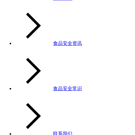
食品安全资讯
食品安全常识
联系我们