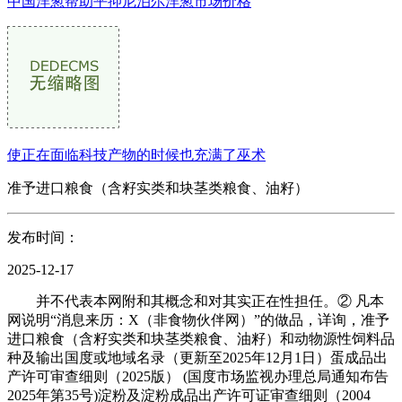
中国洋葱帮助平抑尼泊尔洋葱市场价格
使正在面临科技产物的时候也充满了巫术
准予进口粮食（含籽实类和块茎类粮食、油籽）
发布时间：
2025-12-17
并不代表本网附和其概念和对其实正在性担任。② 凡本
网说明“消息来历：X（非食物伙伴网）”的做品，详询，准予
进口粮食（含籽实类和块茎类粮食、油籽）和动物源性饲料品
种及输出国度或地域名录（更新至2025年12月1日）蛋成品出
产许可审查细则（2025版） (国度市场监视办理总局通知布告
2025年第35号)淀粉及淀粉成品出产许可证审查细则（2004