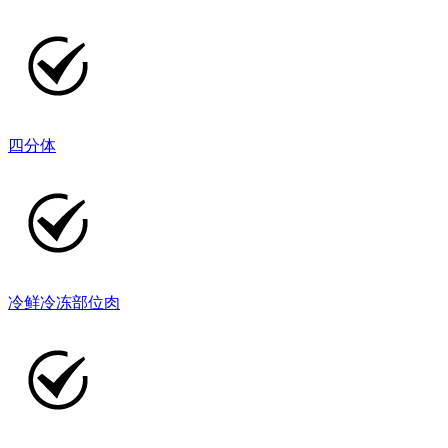
四分体
冷鲜冷冻部位肉