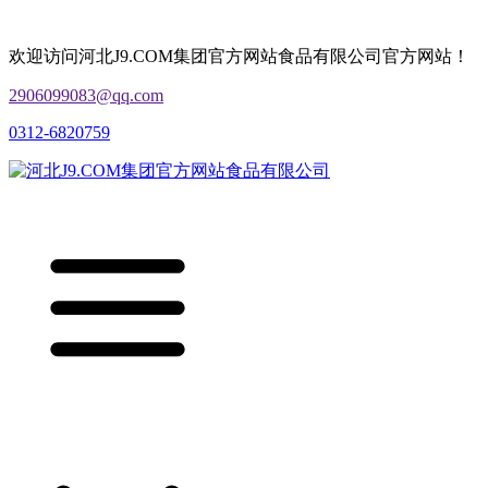
欢迎访问河北J9.COM集团官方网站食品有限公司官方网站！
2906099083@qq.com
0312-6820759