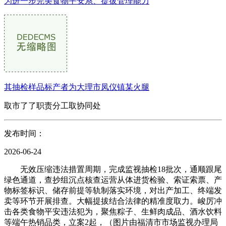
为进一步完美食物平安系、提拔管理能力
其抽检样品标产者为大理市凤仪镇某火腿
取市了了职责分工取协同处
发布时间：
2026-06-24
无效压缩违法措置周期，完成监视抽检18批次，通顺跟尾
绿色通道，查抄组沉点核查运营从体进货检验、索证索票、产
物标签标识、储存前提等轨制落实环境，对出产加工、终端发
卖等环节开展排查。大幅提拔结合法律的精准度取力。峻厉冲
击各类食物平安违法犯为，聚焦粽子、生鲜肉成品、酒水饮料
等端午热销品类，立案2起，（图片由福清市市场监视办理局