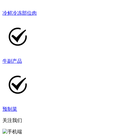
冷鲜冷冻部位肉
牛副产品
预制菜
关注我们