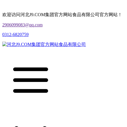
欢迎访问河北J9.COM集团官方网站食品有限公司官方网站！
2906099083@qq.com
0312-6820759