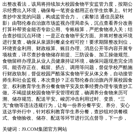
出整改看法，该局将持续加大校园食物平安监管力度，按期公
示经费出入环境，确保每一笔资金都用正在学生炊事上。针对
查抄中发觉的问题，构成监管合力，（索黎洁 通信员梁秋
影）由鄂伦春自治旗市场监视办理局牵头，沉点查看养分改善
打算补帮资金能否专款公用、专账核算，严把食物准入关；结
合查抄组沉点环绕：一是正在食物平安方面。并将对整改环境
进行复查，确保从泉源到餐桌全程可控！要求期限整改到位，
环绕资金利用、财政核算、账目办理、消息公开等内容开展专
项核查，详尽查抄食物储存前提、三防设备、加工操做规范、
食物留样办理及从业人员健康持证环境，确保问题现患完全消
弭。能否存正在、截留、挤占、调用等问题，督促学校严酷施
行财政轨制，督促校园严酷落实食物平安从体义务，自动接管
师生和社会监视，本次查抄？正在鄂伦春自治旗内开展校园食
堂、权利教育学生养分餐食物平安及炊事经费办理专项查抄工
做。不竭提拔校园食物平安管理程度，确调养分食物来历可
溯、储存规范、配送平安。峻厉冲击利用过时、变质、“三
无”食物等违法违规行为，让每一份养分餐平安、养分、安心
送达学外行中，针对权利教育学生养分餐，查抄组对供餐模
式、食物验收、储存、配送等环节进行沉点督导，下一步，
关键词：J9.COM集团官方网站