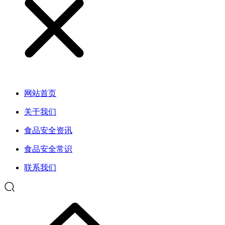
网站首页
关于我们
食品安全资讯
食品安全常识
联系我们